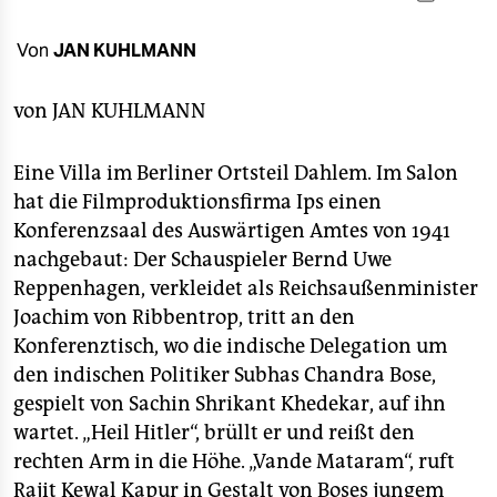
berlin
nord
Von
JAN KUHLMANN
wahrheit
von
JAN KUHLMANN
verlag
Eine Villa im Berliner Ortsteil Dahlem. Im Salon
verlag
hat die Filmproduktionsfirma Ips einen
Konferenzsaal des Auswärtigen Amtes von 1941
veranstaltungen
nachgebaut: Der Schauspieler Bernd Uwe
shop
Reppenhagen, verkleidet als Reichsaußenminister
Joachim von Ribbentrop, tritt an den
fragen & hilfe
Konferenztisch, wo die indische Delegation um
unterstützen
den indischen Politiker Subhas Chandra Bose,
gespielt von Sachin Shrikant Khedekar, auf ihn
abo
wartet. „Heil Hitler“, brüllt er und reißt den
genossenschaft
rechten Arm in die Höhe. „Vande Mataram“, ruft
Rajit Kewal Kapur in Gestalt von Boses jungem