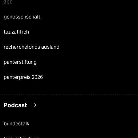
abo
genossenschaft
taz zahl ich
recherchefonds ausland
panterstiftung
panterpreis 2026
Podcast
bundestalk