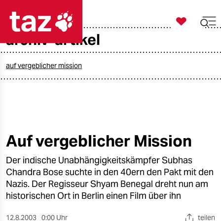

taz zahl ich
archiv-artikel

taz zahl ich
taz zahl ich
auf vergeblicher mission
themen
politik
öko
Auf vergeblicher Mission
gesellschaft
Der indische Unabhängigkeitskämpfer Subhas
Chandra Bose suchte in den 40ern den Pakt mit den
kultur
Nazis. Der Regisseur Shyam Benegal dreht nun am
historischen Ort in Berlin einen Film über ihn
sport
12.8.2003
0:00 Uhr
teilen