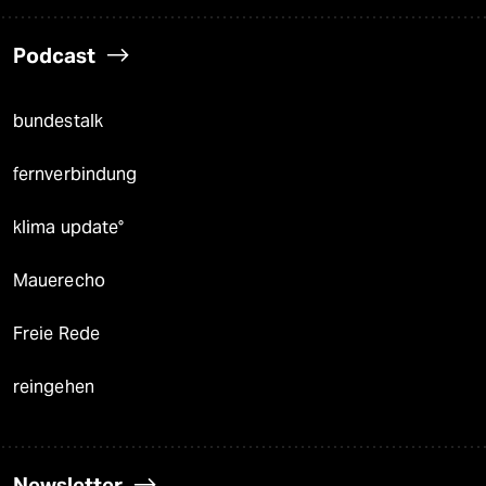
Podcast
bundestalk
fernverbindung
klima update°
Mauerecho
Freie Rede
reingehen
Newsletter