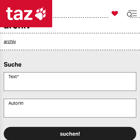

taz zahl ich
archiv

taz zahl ich
taz zahl ich
archiv
themen
Suche
politik
Text
*
öko
gesellschaft
AutorIn
kultur
Bitte füllen Sie alle Pflichtfelder (*) aus, um fortfahren zu können.
sport