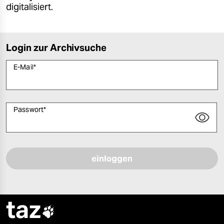
digitalisiert.
Login zur Archivsuche
E-Mail
*
Passwort
*
Bitte füllen Sie alle Pflichtfelder (*) aus, um fortfahren zu können.
taz
