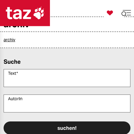

taz zahl ich
archiv

taz zahl ich
taz zahl ich
archiv
themen
Suche
politik
Text
*
öko
gesellschaft
AutorIn
kultur
Bitte füllen Sie alle Pflichtfelder (*) aus, um fortfahren zu können.
sport