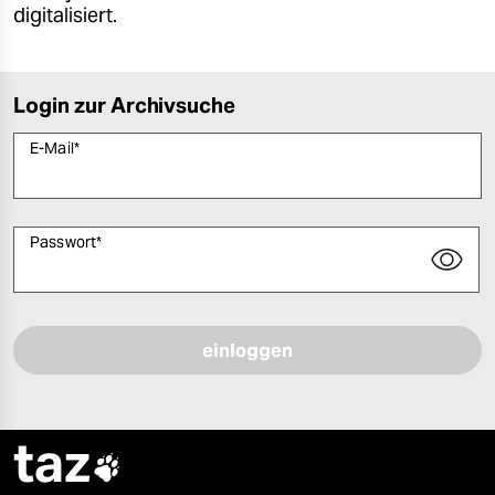
digitalisiert.
Login zur Archivsuche
E-Mail
*
Passwort
*
Bitte füllen Sie alle Pflichtfelder (*) aus, um fortfahren zu können.
taz
