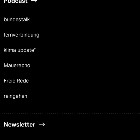
Podcast
bundestalk
fernverbindung
klima update°
Mauerecho
Freie Rede
reingehen
Newsletter