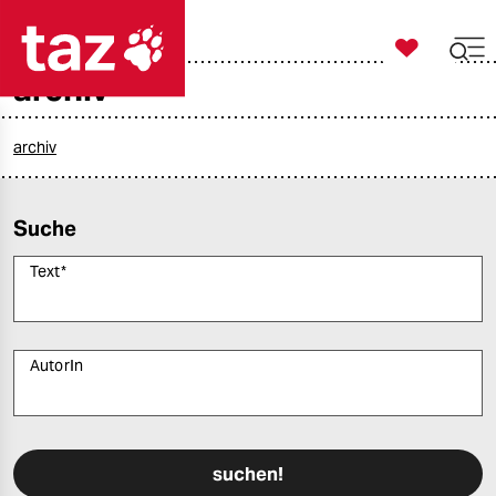

taz zahl ich
archiv

taz zahl ich
taz zahl ich
archiv
themen
Suche
politik
Text
*
öko
gesellschaft
AutorIn
kultur
Bitte füllen Sie alle Pflichtfelder (*) aus, um fortfahren zu können.
sport