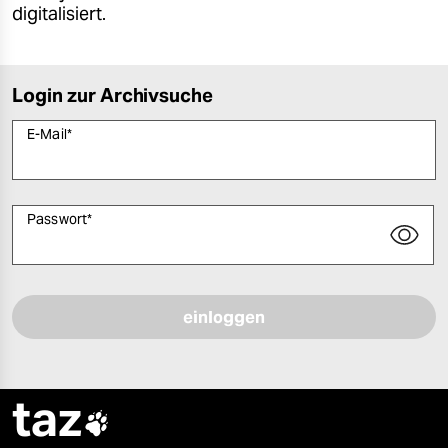
digitalisiert.
Login zur Archivsuche
E-Mail
*
Passwort
*
Bitte füllen Sie alle Pflichtfelder (*) aus, um fortfahren zu können.
taz
