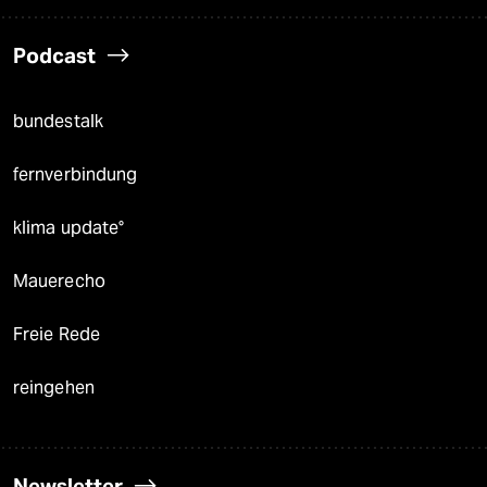
Podcast
bundestalk
fernverbindung
klima update°
Mauerecho
Freie Rede
reingehen
Newsletter