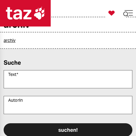

taz zahl ich
archiv

taz zahl ich
taz zahl ich
archiv
themen
Suche
politik
Text
*
öko
gesellschaft
AutorIn
kultur
Bitte füllen Sie alle Pflichtfelder (*) aus, um fortfahren zu können.
sport