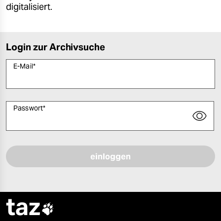
digitalisiert.
Login zur Archivsuche
E-Mail
*
Passwort
*
Bitte füllen Sie alle Pflichtfelder (*) aus, um fortfahren zu können.
taz
