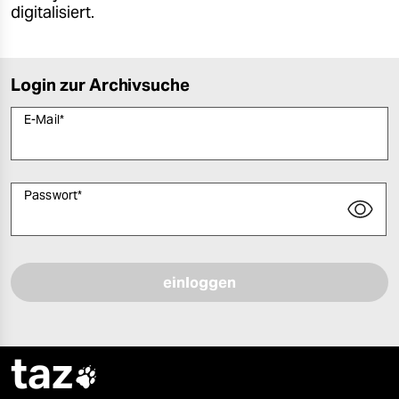
digitalisiert.
Login zur Archivsuche
E-Mail
*
Passwort
*
Bitte füllen Sie alle Pflichtfelder (*) aus, um fortfahren zu können.
taz
