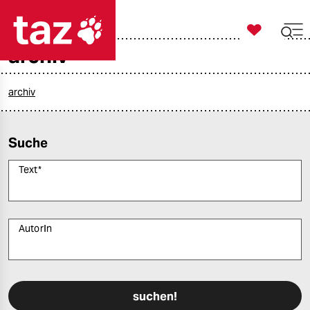

taz zahl ich
archiv

taz zahl ich
taz zahl ich
archiv
themen
Suche
politik
Text
*
öko
gesellschaft
AutorIn
kultur
Bitte füllen Sie alle Pflichtfelder (*) aus, um fortfahren zu können.
sport