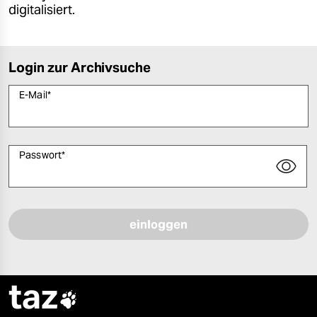
digitalisiert.
Login zur Archivsuche
E-Mail
*
Passwort
*
Bitte füllen Sie alle Pflichtfelder (*) aus, um fortfahren zu können.
taz
