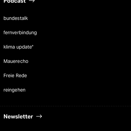
Podcast
bundestalk
fernverbindung
klima update°
Mauerecho
Freie Rede
reingehen
Newsletter