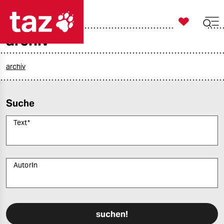

taz zahl ich
archiv

taz zahl ich
taz zahl ich
archiv
themen
Suche
politik
Text
*
öko
gesellschaft
AutorIn
kultur
Bitte füllen Sie alle Pflichtfelder (*) aus, um fortfahren zu können.
sport