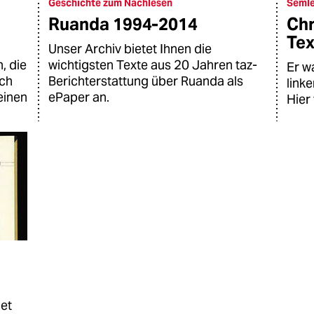
Geschichte zum Nachlesen
Semle
Ruanda 1994-2014
Chr
Tex
Unser Archiv bietet Ihnen die
, die
wichtigsten Texte aus 20 Jahren taz-
Er w
uch
Berichterstattung über Ruanda als
link
einen
ePaper an.
Hier 
net