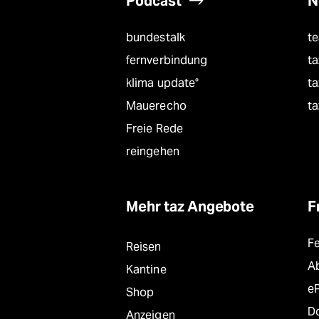
Podcast
N
bundestalk
t
fernverbindung
ta
klima update°
ta
Mauerecho
ta
Freie Rede
reingehen
Mehr taz Angebote
F
F
Reisen
A
Kantine
e
Shop
D
Anzeigen