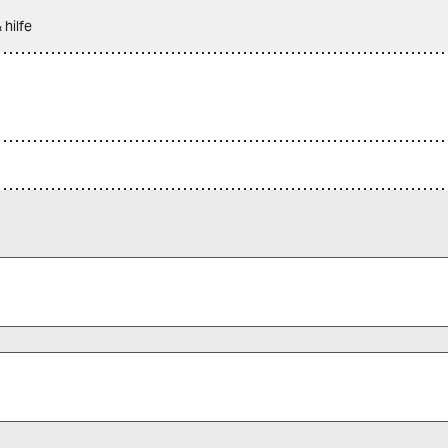
 hilfe
 alle Pflichtfelder (*) aus, um fortfahren zu können.