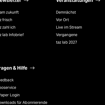
ewsletter
Veranstaltungen
eam zukunft
Demnächst
z frisch
Vor Ort
z zahl ich
Live im Stream
z lab Infobrief
Vergangene
taz lab 2027
ragen & Hilfe
eedback
boservice
Paper Login
ownloads für Abonnierende