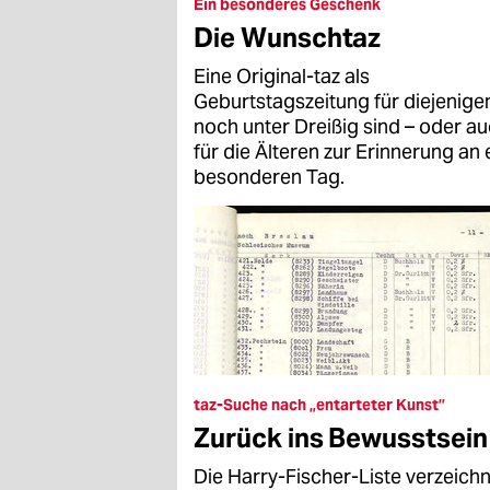
epaper login
Ein besonderes Geschenk
Die Wunschtaz
Eine Original-taz als
Geburtstagszeitung für diejenigen
noch unter Dreißig sind – oder a
für die Älteren zur Erinnerung an 
besonderen Tag.
taz-Suche nach „entarteter Kunst”
Zurück ins Bewusstsein
Die Harry-Fischer-Liste verzeich