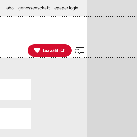
abo
genossenschaft
epaper login

taz zahl ich
taz zahl ich