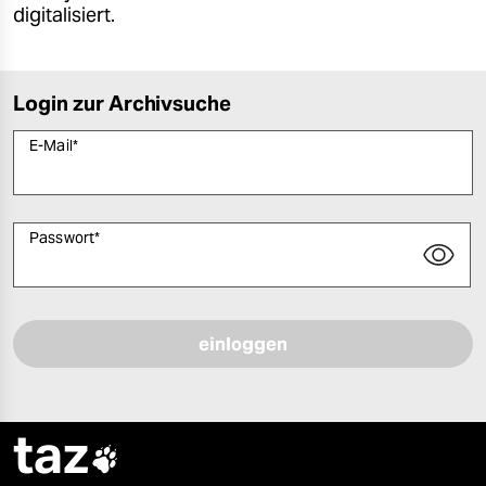
digitalisiert.
Login zur Archivsuche
E-Mail
*
Passwort
*
Bitte füllen Sie alle Pflichtfelder (*) aus, um fortfahren zu können.
taz
