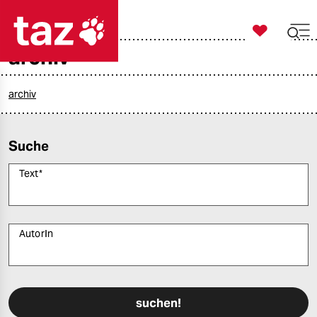

taz zahl ich
archiv

taz zahl ich
taz zahl ich
archiv
themen
Suche
politik
Text
*
öko
gesellschaft
AutorIn
kultur
Bitte füllen Sie alle Pflichtfelder (*) aus, um fortfahren zu können.
sport