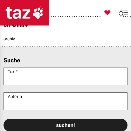

taz zahl ich
archiv

taz zahl ich
taz zahl ich
archiv
themen
Suche
politik
Text
*
öko
gesellschaft
AutorIn
kultur
Bitte füllen Sie alle Pflichtfelder (*) aus, um fortfahren zu können.
sport