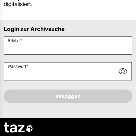
digitalisiert.
Login zur Archivsuche
E-Mail
*
Passwort
*
Bitte füllen Sie alle Pflichtfelder (*) aus, um fortfahren zu können.
taz
