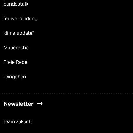
bundestalk
fernverbindung
klima update°
Mauerecho
Freie Rede
reingehen
Newsletter
team zukunft