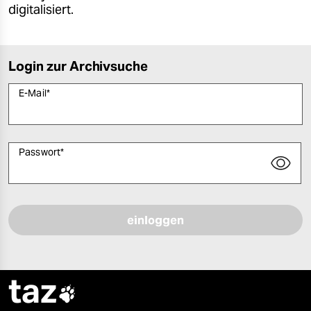
digitalisiert.
Login zur Archivsuche
E-Mail
*
Passwort
*
Bitte füllen Sie alle Pflichtfelder (*) aus, um fortfahren zu können.
taz
