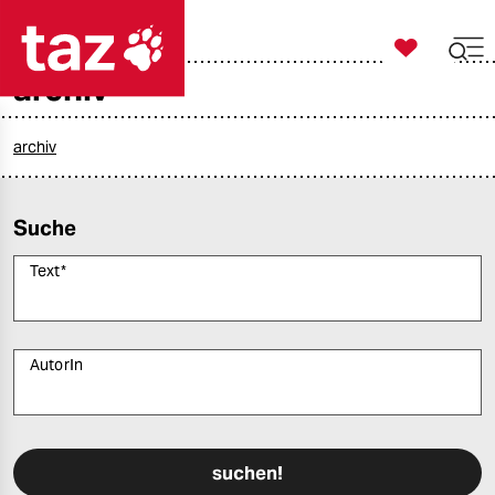

taz zahl ich
archiv

taz zahl ich
taz zahl ich
archiv
themen
Suche
politik
Text
*
öko
gesellschaft
AutorIn
kultur
Bitte füllen Sie alle Pflichtfelder (*) aus, um fortfahren zu können.
sport