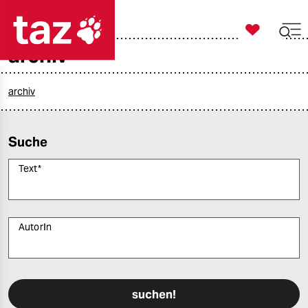

taz zahl ich
archiv

taz zahl ich
taz zahl ich
archiv
themen
Suche
politik
Text
*
öko
gesellschaft
AutorIn
kultur
Bitte füllen Sie alle Pflichtfelder (*) aus, um fortfahren zu können.
sport