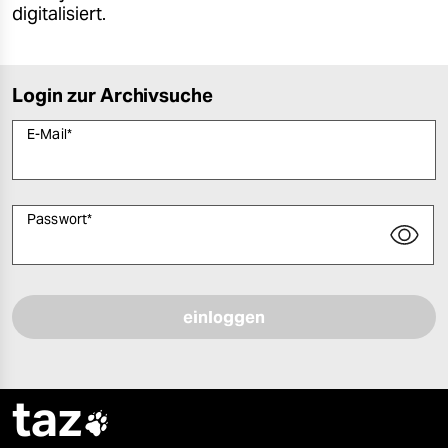
digitalisiert.
Login zur Archivsuche
E-Mail
*
Passwort
*
Bitte füllen Sie alle Pflichtfelder (*) aus, um fortfahren zu können.
taz
