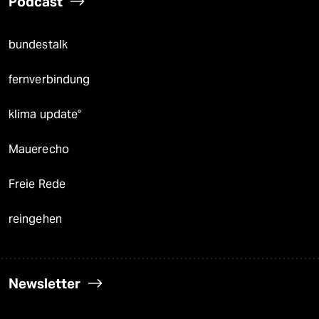
Podcast
bundestalk
fernverbindung
klima update°
Mauerecho
Freie Rede
reingehen
Newsletter