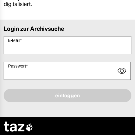
digitalisiert.
Login zur Archivsuche
E-Mail
*
Passwort
*
Bitte füllen Sie alle Pflichtfelder (*) aus, um fortfahren zu können.
taz
