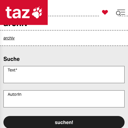

taz zahl ich
archiv

taz zahl ich
taz zahl ich
archiv
themen
Suche
politik
Text
*
öko
gesellschaft
AutorIn
kultur
Bitte füllen Sie alle Pflichtfelder (*) aus, um fortfahren zu können.
sport