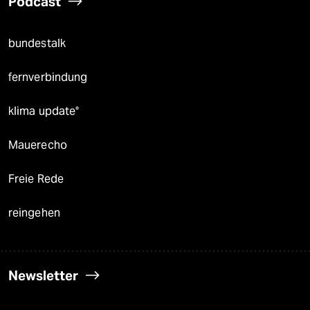
Podcast
bundestalk
fernverbindung
klima update°
Mauerecho
Freie Rede
reingehen
Newsletter