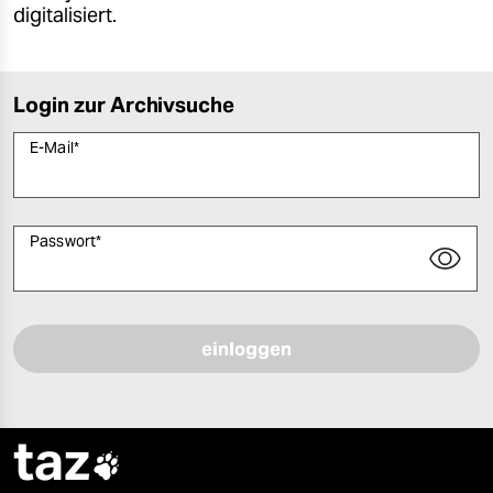
digitalisiert.
Login zur Archivsuche
E-Mail
*
Passwort
*
Bitte füllen Sie alle Pflichtfelder (*) aus, um fortfahren zu können.
taz
