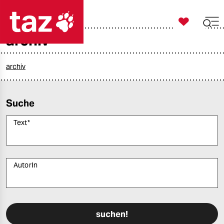

taz zahl ich
archiv

taz zahl ich
taz zahl ich
archiv
themen
Suche
politik
Text
*
öko
gesellschaft
AutorIn
kultur
Bitte füllen Sie alle Pflichtfelder (*) aus, um fortfahren zu können.
sport