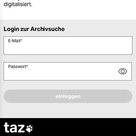
digitalisiert.
Login zur Archivsuche
E-Mail
*
Passwort
*
Bitte füllen Sie alle Pflichtfelder (*) aus, um fortfahren zu können.
taz
