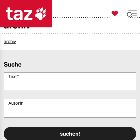

taz zahl ich
archiv

taz zahl ich
taz zahl ich
archiv
themen
Suche
politik
Text
*
öko
gesellschaft
AutorIn
kultur
Bitte füllen Sie alle Pflichtfelder (*) aus, um fortfahren zu können.
sport