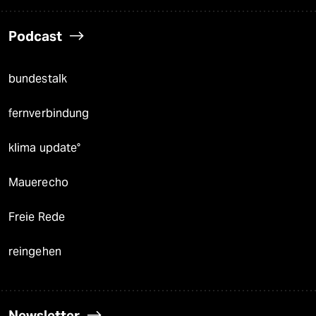
Podcast
bundestalk
fernverbindung
klima update°
Mauerecho
Freie Rede
reingehen
Newsletter