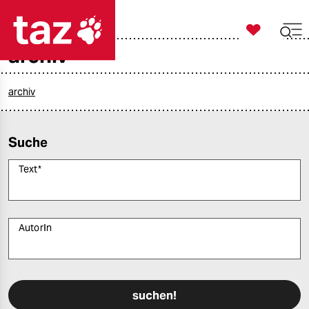

taz zahl ich
archiv

taz zahl ich
taz zahl ich
archiv
themen
Suche
politik
Text
*
öko
gesellschaft
AutorIn
kultur
Bitte füllen Sie alle Pflichtfelder (*) aus, um fortfahren zu können.
sport