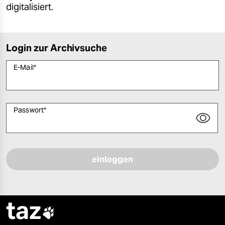
digitalisiert.
Login zur Archivsuche
E-Mail
*
Passwort
*
Bitte füllen Sie alle Pflichtfelder (*) aus, um fortfahren zu können.
taz
