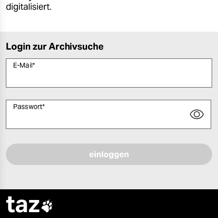
digitalisiert.
Login zur Archivsuche
E-Mail
*
Passwort
*
Bitte füllen Sie alle Pflichtfelder (*) aus, um fortfahren zu können.
taz
