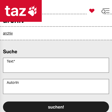

taz zahl ich
archiv

taz zahl ich
taz zahl ich
archiv
themen
Suche
politik
Text
*
öko
gesellschaft
AutorIn
kultur
Bitte füllen Sie alle Pflichtfelder (*) aus, um fortfahren zu können.
sport