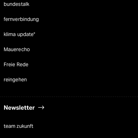
bundestalk
fernverbindung
klima update°
Mauerecho
Freie Rede
reingehen
Newsletter
team zukunft