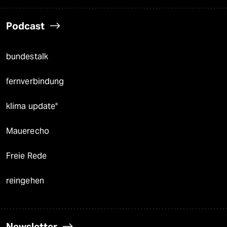
Podcast
bundestalk
fernverbindung
klima update°
Mauerecho
Freie Rede
reingehen
Newsletter