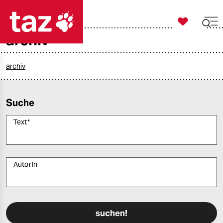

taz zahl ich
archiv

taz zahl ich
taz zahl ich
archiv
themen
Suche
politik
Text
*
öko
gesellschaft
AutorIn
kultur
Bitte füllen Sie alle Pflichtfelder (*) aus, um fortfahren zu können.
sport