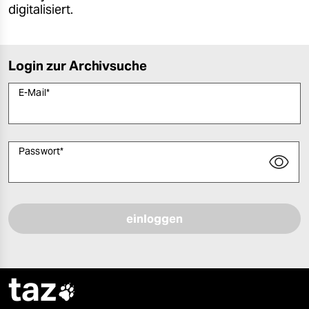
digitalisiert.
Login zur Archivsuche
E-Mail
*
Passwort
*
Bitte füllen Sie alle Pflichtfelder (*) aus, um fortfahren zu können.
taz
