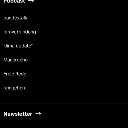
Podcast
bundestalk
fernverbindung
klima update°
Mauerecho
Freie Rede
reingehen
Newsletter