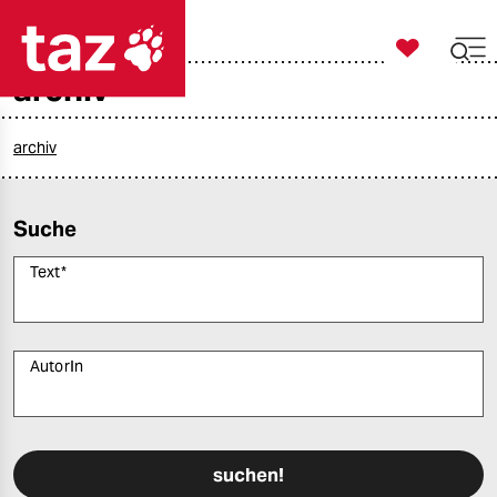

taz zahl ich
archiv

taz zahl ich
taz zahl ich
archiv
themen
Suche
politik
Text
*
öko
gesellschaft
AutorIn
kultur
Bitte füllen Sie alle Pflichtfelder (*) aus, um fortfahren zu können.
sport