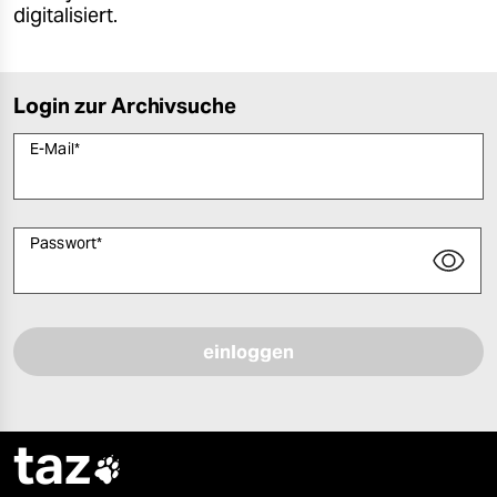
digitalisiert.
Login zur Archivsuche
E-Mail
*
Passwort
*
Bitte füllen Sie alle Pflichtfelder (*) aus, um fortfahren zu können.
taz
