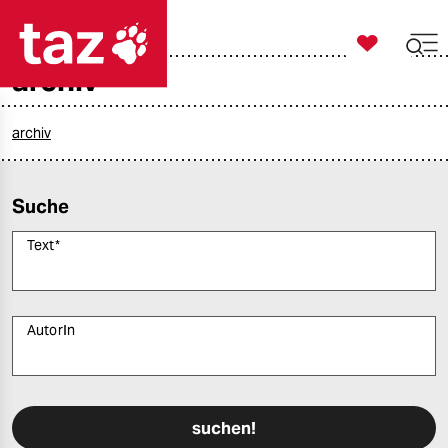

taz zahl ich
archiv

taz zahl ich
taz zahl ich
archiv
themen
Suche
politik
Text
*
öko
gesellschaft
AutorIn
kultur
Bitte füllen Sie alle Pflichtfelder (*) aus, um fortfahren zu können.
sport