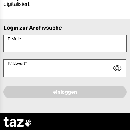
digitalisiert.
Login zur Archivsuche
E-Mail
*
Passwort
*
Bitte füllen Sie alle Pflichtfelder (*) aus, um fortfahren zu können.
taz
