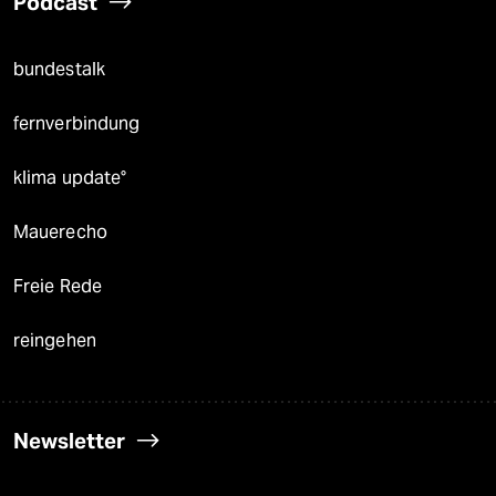
Podcast
bundestalk
fernverbindung
klima update°
Mauerecho
Freie Rede
reingehen
Newsletter