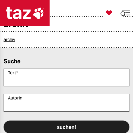

taz zahl ich
archiv

taz zahl ich
taz zahl ich
archiv
themen
Suche
politik
Text
*
öko
gesellschaft
AutorIn
kultur
Bitte füllen Sie alle Pflichtfelder (*) aus, um fortfahren zu können.
sport