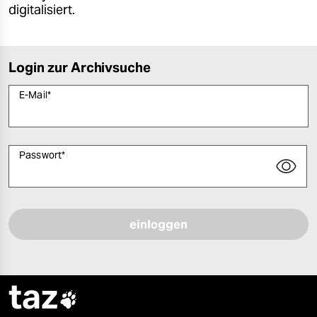
digitalisiert.
Login zur Archivsuche
E-Mail
*
Passwort
*
Bitte füllen Sie alle Pflichtfelder (*) aus, um fortfahren zu können.
taz
