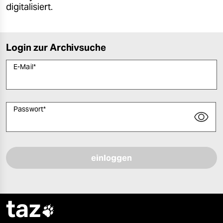
digitalisiert.
Login zur Archivsuche
E-Mail
*
Passwort
*
Bitte füllen Sie alle Pflichtfelder (*) aus, um fortfahren zu können.
taz
