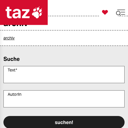

taz zahl ich
archiv

taz zahl ich
taz zahl ich
archiv
themen
Suche
politik
Text
*
öko
gesellschaft
AutorIn
kultur
Bitte füllen Sie alle Pflichtfelder (*) aus, um fortfahren zu können.
sport