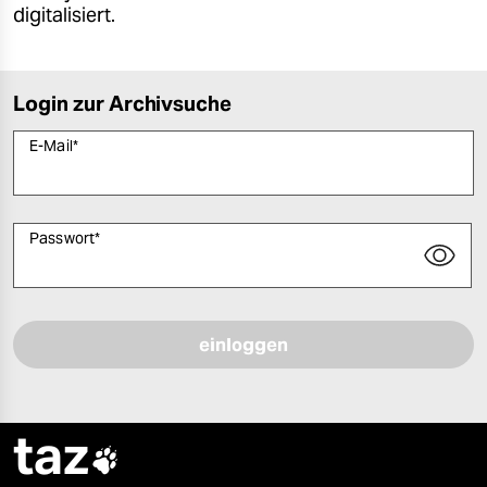
digitalisiert.
Login zur Archivsuche
E-Mail
*
Passwort
*
Bitte füllen Sie alle Pflichtfelder (*) aus, um fortfahren zu können.
taz
