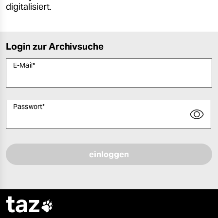
digitalisiert.
Login zur Archivsuche
E-Mail
*
Passwort
*
Bitte füllen Sie alle Pflichtfelder (*) aus, um fortfahren zu können.
taz
