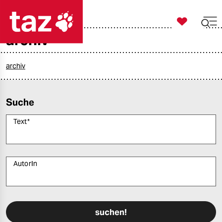

taz zahl ich
archiv

taz zahl ich
taz zahl ich
archiv
themen
Suche
politik
Text
*
öko
gesellschaft
AutorIn
kultur
Bitte füllen Sie alle Pflichtfelder (*) aus, um fortfahren zu können.
sport