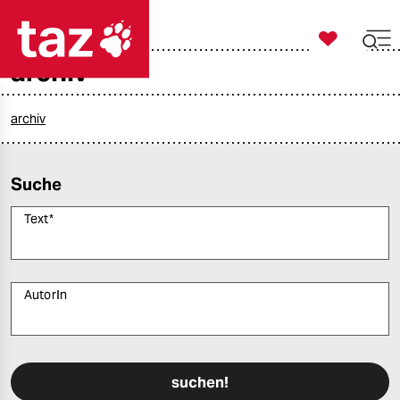

taz zahl ich
archiv

taz zahl ich
taz zahl ich
archiv
themen
Suche
politik
Text
*
öko
gesellschaft
AutorIn
kultur
Bitte füllen Sie alle Pflichtfelder (*) aus, um fortfahren zu können.
sport