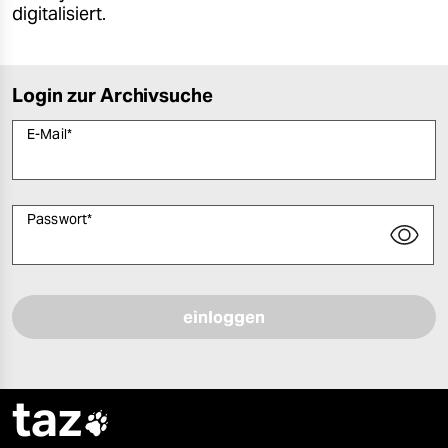
digitalisiert.
Login zur Archivsuche
E-Mail
*
Passwort
*
Bitte füllen Sie alle Pflichtfelder (*) aus, um fortfahren zu können.
taz
