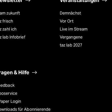
ewsletter
Veranstaltungen
eam zukunft
Demnächst
z frisch
Vor Ort
z zahl ich
Live im Stream
z lab Infobrief
Vergangene
taz lab 2027
ragen & Hilfe
eedback
boservice
Paper Login
ownloads für Abonnierende