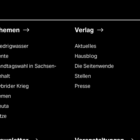
hemen
Verlag
iedrigwasser
Aktuelles
ente
Hausblog
andtagswahl in Sachsen-
Die Seitenwende
nhalt
Stellen
brider Krieg
Presse
emen
euta
tze