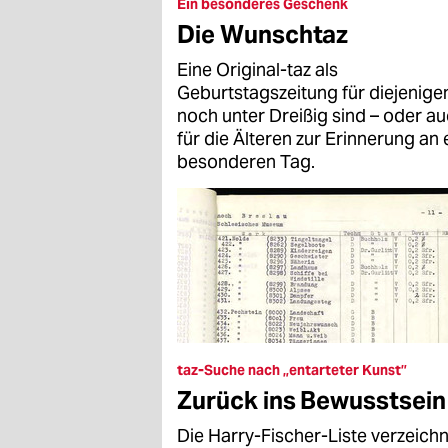
epaper login
Ein besonderes Geschenk
Die Wunschtaz
Eine Original-taz als
Geburtstagszeitung für diejenigen
noch unter Dreißig sind – oder a
für die Älteren zur Erinnerung an 
besonderen Tag.
taz-Suche nach „entarteter Kunst”
Zurück ins Bewusstsein
Die Harry-Fischer-Liste verzeich