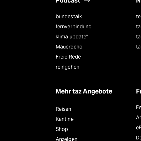
Podcast
N
bundestalk
t
fernverbindung
ta
klima update°
ta
Mauerecho
ta
Freie Rede
reingehen
Mehr taz Angebote
F
F
Reisen
A
Kantine
e
Shop
D
Anzeigen