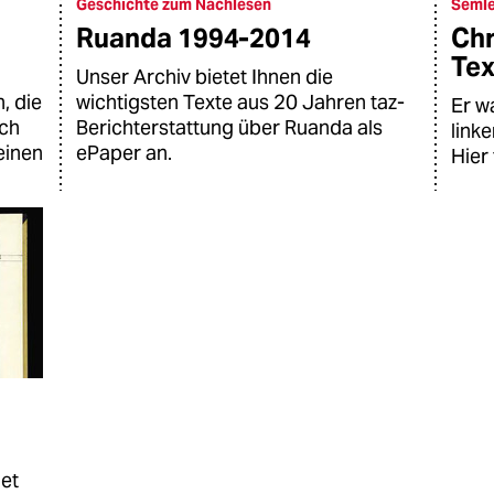
Geschichte zum Nachlesen
Semle
Ruanda 1994-2014
Chr
Tex
Unser Archiv bietet Ihnen die
, die
wichtigsten Texte aus 20 Jahren taz-
Er w
uch
Berichterstattung über Ruanda als
link
einen
ePaper an.
Hier 
net