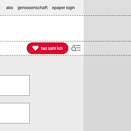
abo
genossenschaft
epaper login

taz zahl ich
taz zahl ich