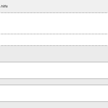
 hilfe
 alle Pflichtfelder (*) aus, um fortfahren zu können.