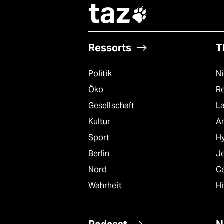
taz

Ressorts
T
Politik
N
Öko
R
Gesellschaft
L
Kultur
A
Sport
Hy
Berlin
J
Nord
C
Wahrheit
Hi