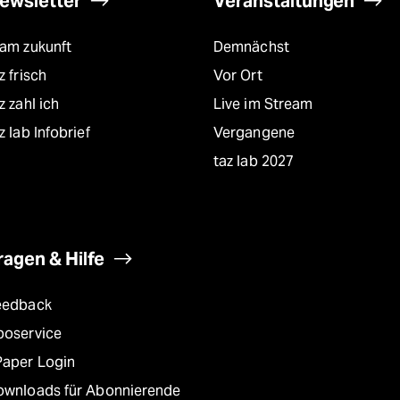
ewsletter
Veranstaltungen
eam zukunft
Demnächst
z frisch
Vor Ort
z zahl ich
Live im Stream
z lab Infobrief
Vergangene
taz lab 2027
ragen & Hilfe
eedback
boservice
Paper Login
ownloads für Abonnierende