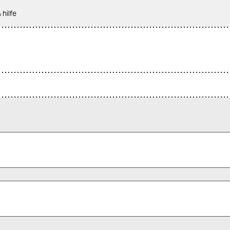
 hilfe
 alle Pflichtfelder (*) aus, um fortfahren zu können.