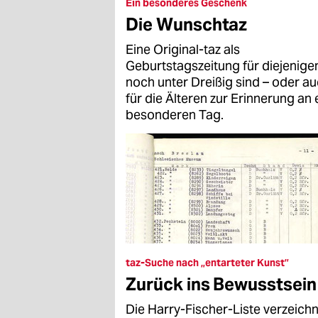
epaper login
Ein besonderes Geschenk
Die Wunschtaz
Eine Original-taz als
Geburtstagszeitung für diejenigen
noch unter Dreißig sind – oder a
für die Älteren zur Erinnerung an 
besonderen Tag.
taz-Suche nach „entarteter Kunst”
Zurück ins Bewusstsein
Die Harry-Fischer-Liste verzeich