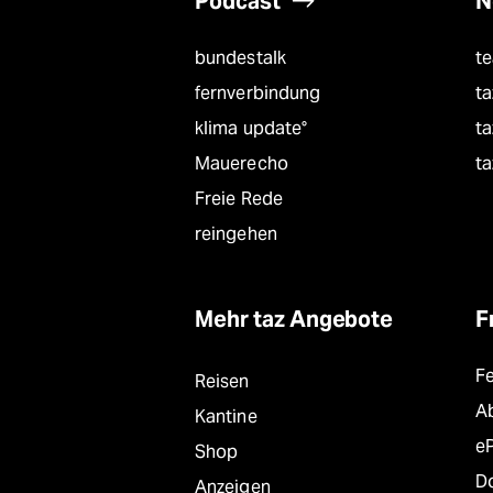
Podcast
N
bundestalk
t
fernverbindung
ta
klima update°
ta
Mauerecho
ta
Freie Rede
reingehen
Mehr taz Angebote
F
F
Reisen
A
Kantine
e
Shop
D
Anzeigen