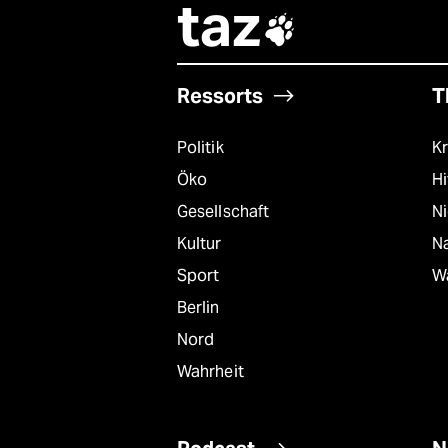
taz

Ressorts
T
Politik
Kr
Öko
Hi
Gesellschaft
N
Kultur
Na
Sport
W
Berlin
Nord
Wahrheit