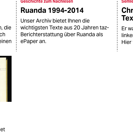
Geschichte zum Nachlesen
Semle
Ruanda 1994-2014
Chr
Tex
Unser Archiv bietet Ihnen die
, die
wichtigsten Texte aus 20 Jahren taz-
Er w
uch
Berichterstattung über Ruanda als
link
einen
ePaper an.
Hier 
net