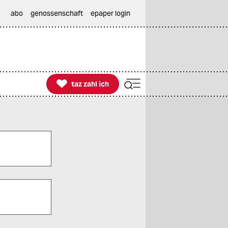
abo
genossenschaft
epaper login

taz zahl ich
taz zahl ich