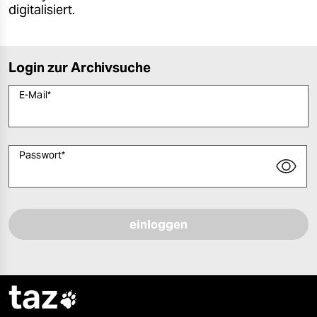
digitalisiert.
Login zur Archivsuche
E-Mail
*
Passwort
*
Bitte füllen Sie alle Pflichtfelder (*) aus, um fortfahren zu können.
taz
