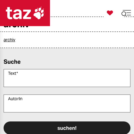

taz zahl ich
archiv

taz zahl ich
taz zahl ich
archiv
themen
Suche
politik
Text
*
öko
gesellschaft
AutorIn
kultur
Bitte füllen Sie alle Pflichtfelder (*) aus, um fortfahren zu können.
sport