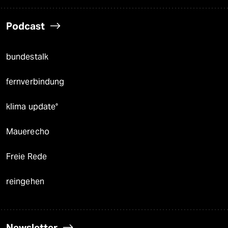
Podcast
bundestalk
fernverbindung
klima update°
Mauerecho
Freie Rede
reingehen
Newsletter