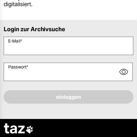
digitalisiert.
Login zur Archivsuche
E-Mail
*
Passwort
*
Bitte füllen Sie alle Pflichtfelder (*) aus, um fortfahren zu können.
taz
