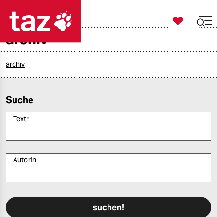

taz zahl ich
archiv

taz zahl ich
taz zahl ich
archiv
themen
Suche
politik
Text
*
öko
gesellschaft
AutorIn
kultur
Bitte füllen Sie alle Pflichtfelder (*) aus, um fortfahren zu können.
sport