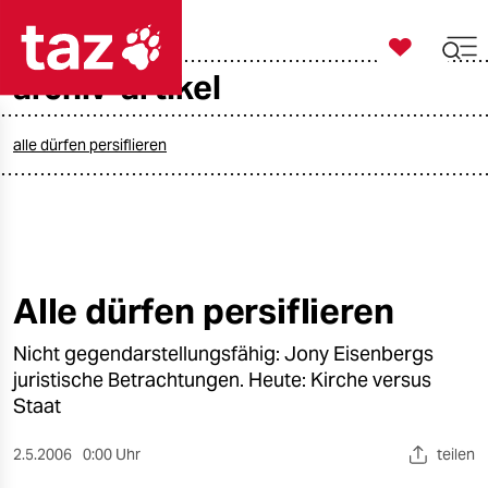

taz zahl ich
archiv-artikel

taz zahl ich
taz zahl ich
alle dürfen persiflieren
themen
politik
öko
Alle dürfen persiflieren
gesellschaft
Nicht gegendarstellungsfähig: Jony Eisenbergs
juristische Betrachtungen. Heute: Kirche versus
kultur
Staat
sport
2.5.2006
0:00 Uhr
teilen