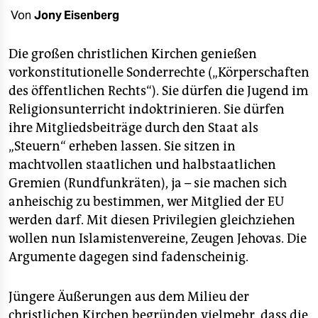
berlin
Von
Jony Eisenberg
nord
Die großen christlichen Kirchen genießen
wahrheit
vorkonstitutionelle Sonderrechte („Körperschaften
des öffentlichen Rechts“). Sie dürfen die Jugend im
verlag
Religionsunterricht indoktrinieren. Sie dürfen
verlag
ihre Mitgliedsbeiträge durch den Staat als
„Steuern“ erheben lassen. Sie sitzen in
veranstaltungen
machtvollen staatlichen und halbstaatlichen
shop
Gremien (Rundfunkräten), ja – sie machen sich
anheischig zu bestimmen, wer Mitglied der EU
fragen & hilfe
werden darf. Mit diesen Privilegien gleichziehen
unterstützen
wollen nun Islamistenvereine, Zeugen Jehovas. Die
Argumente dagegen sind fadenscheinig.
abo
genossenschaft
Jüngere Äußerungen aus dem Milieu der
christlichen Kirchen begründen vielmehr, dass die