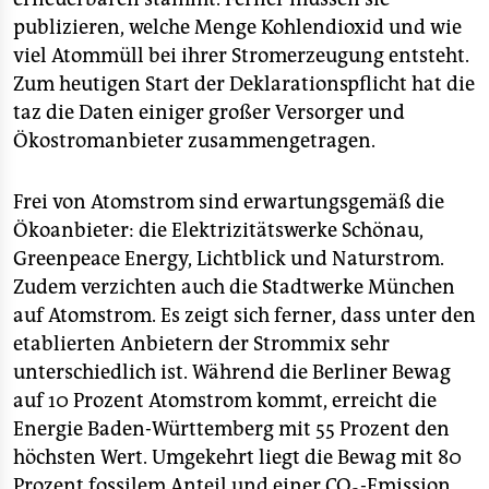
epaper login
publizieren, welche Menge Kohlendioxid und wie
viel Atommüll bei ihrer Stromerzeugung entsteht.
Zum heutigen Start der Deklarationspflicht hat die
taz die Daten einiger großer Versorger und
Ökostromanbieter zusammengetragen.
Frei von Atomstrom sind erwartungsgemäß die
Ökoanbieter: die Elektrizitätswerke Schönau,
Greenpeace Energy, Lichtblick und Naturstrom.
Zudem verzichten auch die Stadtwerke München
auf Atomstrom. Es zeigt sich ferner, dass unter den
etablierten Anbietern der Strommix sehr
unterschiedlich ist. Während die Berliner Bewag
auf 10 Prozent Atomstrom kommt, erreicht die
Energie Baden-Württemberg mit 55 Prozent den
höchsten Wert. Umgekehrt liegt die Bewag mit 80
Prozent fossilem Anteil und einer CO
-Emission