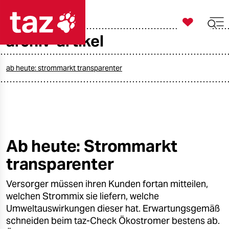

taz zahl ich
archiv-artikel

taz zahl ich
taz zahl ich
ab heute: strommarkt transparenter
themen
politik
öko
Ab heute: Strommarkt
transparenter
gesellschaft
Versorger müssen ihren Kunden fortan mitteilen,
kultur
welchen Strommix sie liefern, welche
sport
Umweltauswirkungen dieser hat. Erwartungsgemäß
schneiden beim taz-Check Ökostromer bestens ab.