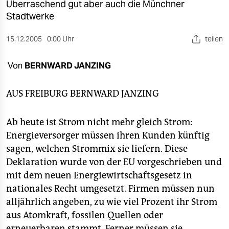
berlin
Überraschend gut aber auch die Münchner
Stadtwerke
nord
15.12.2005
0:00 Uhr
teilen
wahrheit
Von
BERNWARD JANZING
verlag
verlag
AUS FREIBURG
BERNWARD JANZING
veranstaltungen
Ab heute ist Strom nicht mehr gleich Strom:
shop
Energieversorger müssen ihren Kunden künftig
sagen, welchen Strommix sie liefern. Diese
fragen & hilfe
Deklaration wurde von der EU vorgeschrieben und
unterstützen
mit dem neuen Energiewirtschaftsgesetz in
nationales Recht umgesetzt. Firmen müssen nun
abo
alljährlich angeben, zu wie viel Prozent ihr Strom
genossenschaft
aus Atomkraft, fossilen Quellen oder
erneuerbaren stammt. Ferner müssen sie