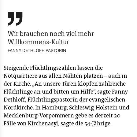
berlin
nord

wahrheit
Wir brauchen noch viel mehr
verlag
Willkommens-Kultur
FANNY DETHLOFF, PASTORIN
verlag
veranstaltungen
Steigende Flüchtlingszahlen lassen die
Notquartiere aus allen Nähten platzen – auch in
shop
der Kirche. „An unsere Türen klopfen zahlreiche
fragen & hilfe
Flüchtlinge an und bitten um Hilfe“, sagte Fanny
Dethloff, Flüchtlingspastorin der evangelischen
unterstützen
Nordkirche. In Hamburg, Schleswig-Holstein und
abo
Mecklenburg-Vorpommern gebe es derzeit 20
Fälle von Kirchenasyl, sagte die 54-Jährige.
genossenschaft