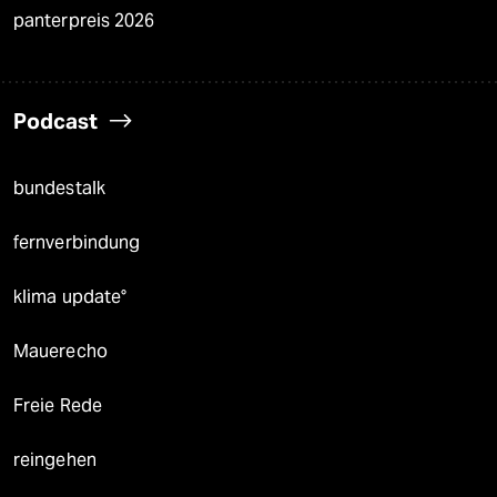
panterpreis 2026
Podcast
bundestalk
fernverbindung
klima update°
Mauerecho
Freie Rede
reingehen