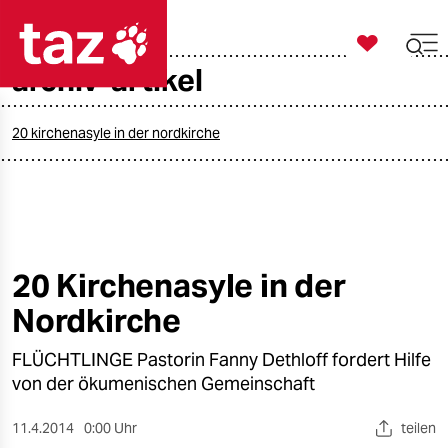

taz zahl ich
archiv-artikel

taz zahl ich
taz zahl ich
20 kirchenasyle in der nordkirche
themen
politik
öko
20 Kirchenasyle in der
Nordkirche
gesellschaft
FLÜCHTLINGE Pastorin Fanny Dethloff fordert Hilfe
kultur
von der ökumenischen Gemeinschaft
sport
11.4.2014
0:00 Uhr
teilen