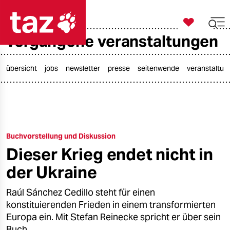

taz zahl ich
vergangene veranstaltungen

taz zahl ich
taz zahl ich
übersicht
jobs
newsletter
presse
seitenwende
veranstaltun
themen
politik
Buchvorstellung und Diskussion
öko
Dieser Krieg endet nicht in
gesellschaft
der Ukraine
kultur
Raúl Sánchez Cedillo steht für einen
konstituierenden Frieden in einem transformierten
sport
Europa ein. Mit Stefan Reinecke spricht er über sein
Buch.