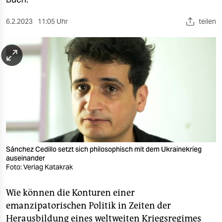
berlin
nord
6.2.2023
11:05 Uhr
teilen
wahrheit
verlag
verlag
veranstaltungen
shop
fragen & hilfe
Sánchez Cedillo setzt sich philosophisch mit dem Ukrainekrieg
auseinander
unterstützen
Foto: Verlag Katakrak
abo
Wie können die Konturen einer
genossenschaft
emanzipatorischen Politik in Zeiten der
Herausbildung eines weltweiten Kriegsregimes