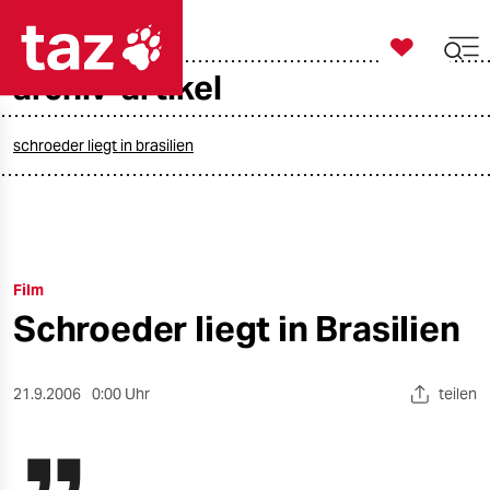

taz zahl ich
archiv-artikel

taz zahl ich
taz zahl ich
schroeder liegt in brasilien
themen
politik
Film
öko
Schroeder liegt in Brasilien
gesellschaft
kultur
21.9.2006
0:00 Uhr
teilen
sport
