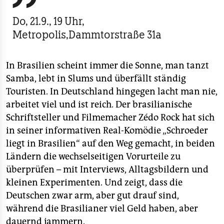
berlin
Do, 21.9., 19 Uhr,
nord
Metropolis,Dammtorstraße 31a
wahrheit
In Brasilien scheint immer die Sonne, man tanzt
verlag
Samba, lebt in Slums und überfällt ständig
verlag
Touristen. In Deutschland hingegen lacht man nie,
arbeitet viel und ist reich. Der brasilianische
veranstaltungen
Schriftsteller und Filmemacher Zédo Rock hat sich
shop
in seiner informativen Real-Komödie „Schroeder
liegt in Brasilien“ auf den Weg gemacht, in beiden
fragen & hilfe
Ländern die wechselseitigen Vorurteile zu
unterstützen
überprüfen – mit Interviews, Alltagsbildern und
kleinen Experimenten. Und zeigt, dass die
abo
Deutschen zwar arm, aber gut drauf sind,
genossenschaft
während die Brasilianer viel Geld haben, aber
dauernd jammern.