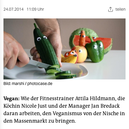
berlin
24.07.2014
11:09 Uhr
teilen
nord
wahrheit
verlag
verlag
veranstaltungen
shop
Bild: marshi / photocase.de
fragen & hilfe
unterstützen
Vegan:
Wie der Fitnesstrainer Attila Hildmann, die
Köchin Nicole Just und der Manager Jan Bredack
abo
daran arbeiten, den Veganismus von der Nische in
genossenschaft
den Massenmarkt zu bringen.