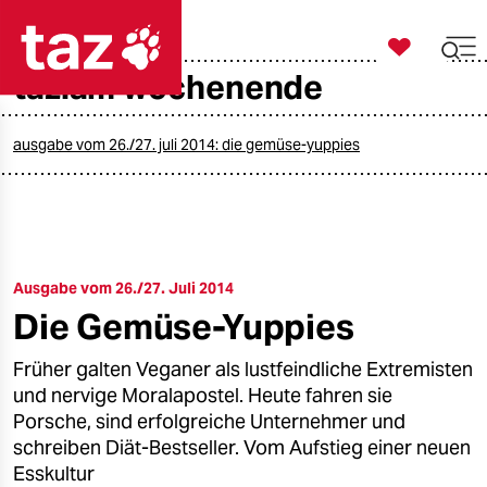

taz zahl ich
taz.am wochenende

taz zahl ich
taz zahl ich
ausgabe vom 26./27. juli 2014: die gemüse-yuppies
themen
politik
Ausgabe vom 26./27. Juli 2014
öko
Die Gemüse-Yuppies
gesellschaft
Früher galten Veganer als lustfeindliche Extremisten
kultur
und nervige Moralapostel. Heute fahren sie
Porsche, sind erfolgreiche Unternehmer und
sport
schreiben Diät-Bestseller. Vom Aufstieg einer neuen
Esskultur