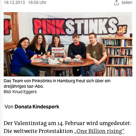
berlin
18.12.2013
16:56 Uhr
teilen
nord
wahrheit
verlag
verlag
veranstaltungen
shop
Das Team von Pinkstinks in Hamburg freut sich über ein
dreijähriges taz-Abo.
fragen & hilfe
Bild: Knud Eggers
unterstützen
Von
Donata Kindesperk
abo
Der Valentinstag am 14. Februar wird umgedeutet:
genossenschaft
Die weltweite Protestaktion
„One Billion rising“