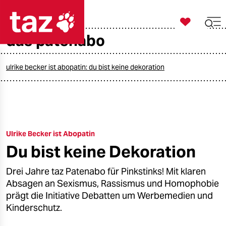

taz zahl ich
das patenabo

taz zahl ich
taz zahl ich
ulrike becker ist abopatin: du bist keine dekoration
themen
politik
Ulrike Becker ist Abopatin
öko
Du bist keine Dekoration
gesellschaft
Drei Jahre taz Patenabo für Pinkstinks! Mit klaren
kultur
Absagen an Sexismus, Rassismus und Homophobie
prägt die Initiative Debatten um Werbemedien und
sport
Kinderschutz.