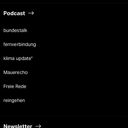
Podcast
bundestalk
fernverbindung
klima update°
Mauerecho
Freie Rede
reingehen
Newsletter