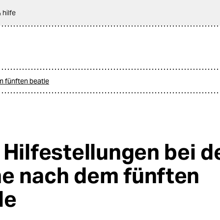
 hilfe
m fünften beatle
 Hilfestellungen bei d
e nach dem fünften
le