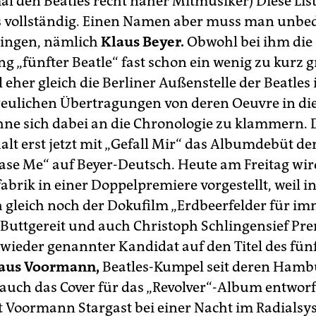
al den Beatles recht naher Mitmusiker) Diese List
 vollständig. Einen Namen aber muss man unbe
bringen, nämlich
Klaus Beyer.
Obwohl bei ihm die
 „fünfter Beatle“ fast schon ein wenig zu kurz gr
l eher gleich die Berliner Außenstelle der Beatles 
reulichen Übertragungen von deren Oeuvre in di
hne sich dabei an die Chronologie zu klammern.
alt erst jetzt mit „Gefall Mir“ das Albumdebüt de
ease Me“ auf Beyer-Deutsch. Heute am Freitag wir
brik in einer Doppelpremiere vorgestellt, weil in
 gleich noch der Dokufilm „Erdbeerfelder für im
g Buttgereit und auch Christoph Schlingensief Pre
wieder genannter Kandidat auf den Titel des fünf
aus Voormann,
Beatles-Kumpel seit deren Hamb
 auch das Cover für das „Revolver“-Album entwor
t Voormann Stargast bei einer Nacht im Radialsy