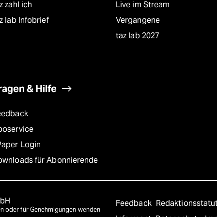
z zahl ich
Live im Stream
z lab Infobrief
Vergangene
taz lab 2027
ragen & Hilfe
eedback
boservice
Paper Login
ownloads für Abonnierende
mbH
Feedback
Redaktionsstatu
agen oder für Genehmigungen wenden