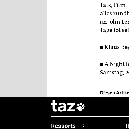
Talk, Film
alles run
an John Le
Tage tot se
■ Klaus Be
■ A Night 
Samstag, 2
Diesen Artikel
taz

Ressorts
T