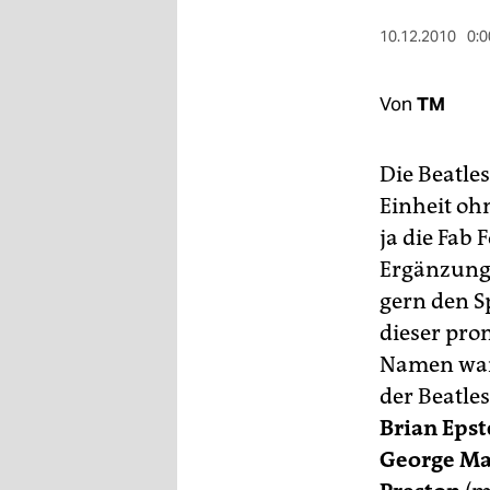
berlin
10.12.2010
0:0
nord
wahrheit
Von
TM
verlag
Die Beatle
verlag
Einheit oh
veranstaltungen
ja die Fab
Ergänzungs
shop
gern den S
fragen & hilfe
dieser pro
unterstützen
Namen war
der Beatle
abo
Brian Epst
genossenschaft
George Ma