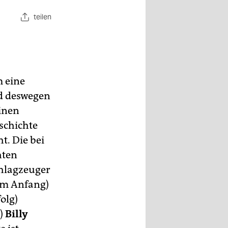
teilen
m eine
nd deswegen
einen
schichte
t. Die bei
hten
chlagzeuger
 am Anfang)
olg)
d)
Billy