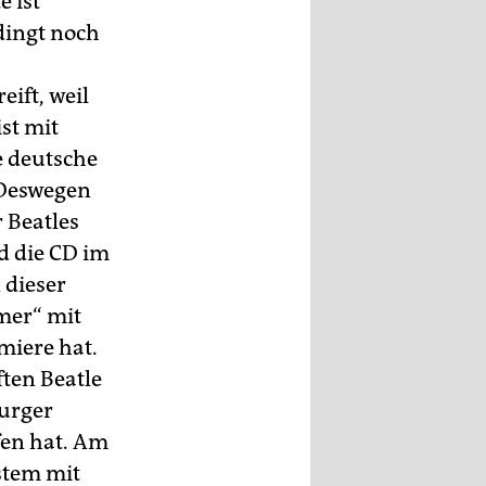
e ist
dingt noch
eift, weil
ist mit
e deutsche
 Deswegen
r Beatles
d die CD im
 dieser
mer“ mit
miere hat.
ten Beatle
urger
fen hat. Am
stem mit