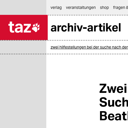
hautnavigation anspringen
hauptinhalt anspringen
footer anspringen
verlag
veranstaltungen
shop
fragen &
archiv-artikel

taz zahl ich
taz zahl ich
zwei hilfestellungen bei der suche nach de
themen
politik
öko
Zwei
gesellschaft
Such
kultur
Beat
sport