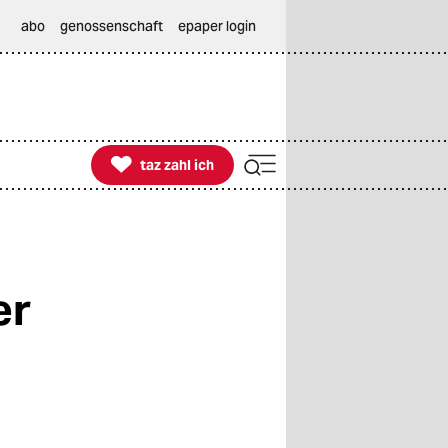
abo
genossenschaft
epaper login

taz zahl ich
taz zahl ich
er