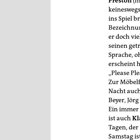
Preston
(m
epaper login
keineswegs
ins Spiel 
Bezeichnung
er doch vie
seinen get
Sprache, o
erscheint h
„Please Pl
Zur Möbelfa
Nacht auch
Beyer, Jör
Ein immer 
ist auch
Kl
Tagen, der
Samstag is