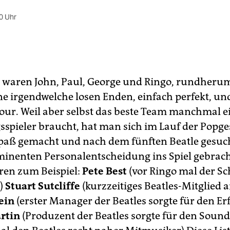
0 Uhr
s waren John, Paul, George und Ringo, rundheru
ne irgendwelche losen Enden, einfach perfekt, u
 Four. Weil aber selbst das beste Team manchmal 
spieler braucht, hat man sich im Lauf der Popge
paß gemacht und nach dem fünften Beatle gesuch
minenten Personalentscheidung ins Spiel gebrac
en zum Beispiel:
Pete Best
(vor Ringo mal der S
s)
Stuart Sutcliffe
(kurzzeitiges Beatles-Mitglied
ein
(erster Manager der Beatles sorgte für den Erf
rtin
(Produzent der Beatles sorgte für den Soun