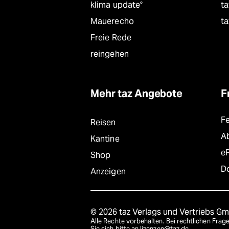
klima update°
ta
Mauerecho
ta
Freie Rede
reingehen
Mehr taz Angebote
F
F
Reisen
A
Kantine
e
Shop
D
Anzeigen
© 2026 taz Verlags und Vertriebs G
Alle Rechte vorbehalten. Bei rechtlichen Fr
Sie sich bitte an
lizenzen@taz.de