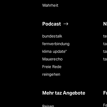
Wahrheit
Podcast
N
bundestalk
t
fernverbindung
ta
klima update°
ta
Mauerecho
ta
Freie Rede
reingehen
Mehr taz Angebote
F
F
Reisen