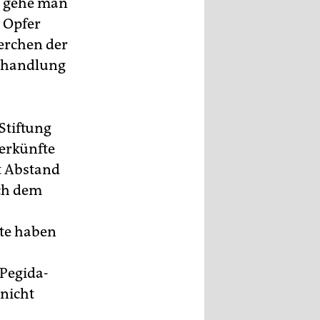
n, gehe man
 Opfer
erchen der
Behandlung
Stiftung
terkünfte
it Abstand
ach dem
ute haben
 Pegida-
 nicht