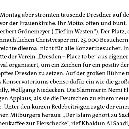
Montag aber strömten tausende Dresdner auf d
or der Frauenkirche. Ihr Motto: offen und bunt. 
erbert Grönemeyer („Tief im Westen“). Der Platz, 
ihnachtlichen Christvesper mit 25.000 Besucher
, reichte diesmal nicht für alle Konzertbesucher. I
te der Verein „Dresden – Place to be“ aus eigener
ival organisiert, um ein Zeichen für ein positiv d
ftes Dresden zu setzen. Auf der großen Bühne t
s Konservatoriums ebenso dafür ein wie die große
Silly, Wolfgang Niedecken. Die Slammerin Nemi E
ngen Applaus, als sie die Deutschen zu einem ne
e. Unter den kurzen Redebeiträgen ragte der eine
en Mitbürgers heraus: „Der Islam gehört zu Sac
enkaffee zur Eierschecke“, rief Khaldun Al Saadi