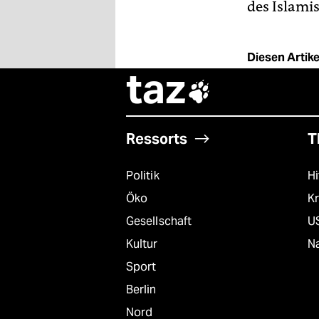
des Islami
Diesen Artikel
taz

Ressorts
T
Politik
Hi
Öko
Kr
Gesellschaft
U
Kultur
Na
Sport
Berlin
Nord