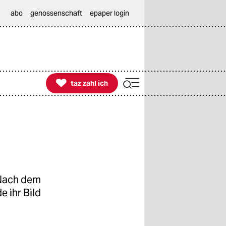
abo
genossenschaft
epaper login

taz zahl ich
taz zahl ich
 Nach dem
 ihr Bild