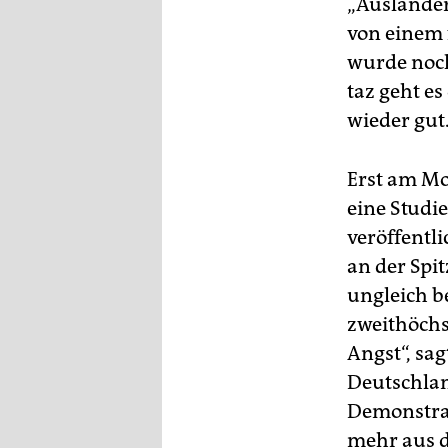
„Ausländer
von einem 
wurde noch
taz geht e
wieder gut
Erst am Mo
eine Studi
veröffentl
an der Spi
ungleich b
zweithöchs
Angst“, sa
Deutschlan
Demonstrat
mehr aus 