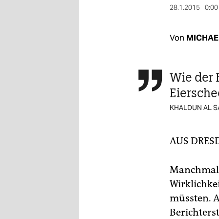
berlin
28.1.2015
0:00
nord
Von
MICHAE
wahrheit
verlag
Wie der 

verlag
Eiersche
veranstaltungen
KHALDUN AL S
shop
AUS DRES
fragen & hilfe
unterstützen
Manchmal w
abo
Wirklichke
müssten. A
genossenschaft
Berichters