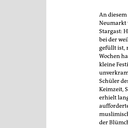
An diesem 
Neumarkt v
Stargast: H
bei der we
gefüllt ist
Wochen hat
kleine Fest
unverkramp
Schüler de
Keimzeit, 
erhielt la
auffordert
muslimisch
der Blümch