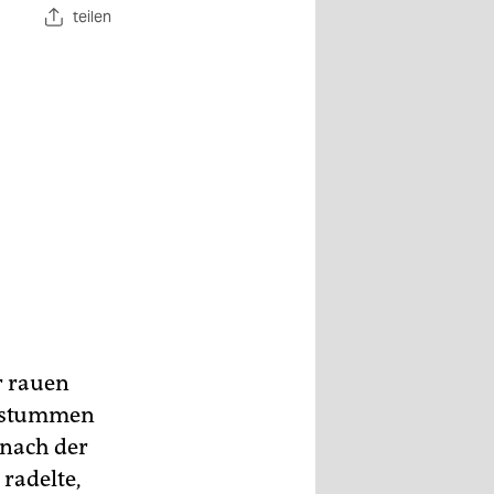
teilen
r rauen
erstummen
 nach der
radelte,