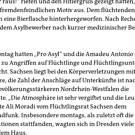
 raus!“ riefen und den Hitlergruß gezeigt hatte
fremdenfeindlichen Motiv aus. Dem flüchtenden
 eine Bierflasche hinterhergeworfen. Nach Rech
s dem Asylbewerber nach kurzer medizinischer 
.
ntag hatten „Pro Asyl“ und die Amadeu Antonio 
e zu Angriffen auf Flüchtlinge und Flüchtlingsun
icht. Sachsen liegt bei den Körperverletzungen m
tze, die Zahl der Anschläge auf Unterkünfte ist n
evölkerungsstärkeren Nordrhein-Westfalen die
te. „Die Atmosphäre ist sehr vergiftet und die Le
gte Ali Moradi vom Flüchtlingsrat Sachsen dem
dfunk. Insbesondere montags, als zuletzt oft die
ionen stattfanden, wagten sich in Dresden viele
dem Haus.