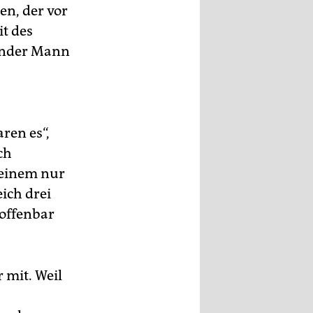
en, der vor
t des
render Mann
ren es“,
ch
n einem nur
ich drei
 offenbar
 mit. Weil