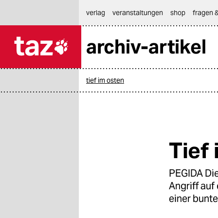
hautnavigation anspringen
hauptinhalt anspringen
footer anspringen
verlag
veranstaltungen
shop
fragen &
archiv-artikel

taz zahl ich
taz zahl ich
tief im osten
themen
politik
öko
Tief
gesellschaft
PEGIDA Die
kultur
Angriff auf
sport
einer bunte