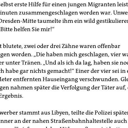
elbst erste Hilfe für einen jungen Migranten leist
inuten zusammengeschlagen worden war. Unwei
resden-Mitte taumelte ihm ein wild gestikulie
Bitte helfen Sie mir!“
t blutete, zwei oder drei Zähne waren offenbar
gen worden. „Die haben mich geschlagen, vier wa
er unter Tränen. „Und als ich da lag, haben sie no
ch habe gar nichts gemacht!“ Einer der vier sei i
eter entfernten Hauseingang verschwunden. Gle
gen nahmen später die Verfolgung der Täter auf,
Ergebnis.
erber stammt aus Libyen, teilte die Polizei später
änner an der nahen Straßenbahnhaltestelle auch