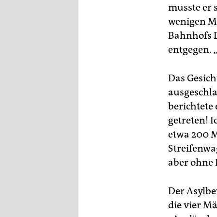
epaper login
musste er s
wenigen M
Bahnhofs D
entgegen. „
Das Gesich
ausgeschla
berichtete 
getreten! I
etwa 200 M
Streifenwa
aber ohne 
Der Asylbew
die vier M