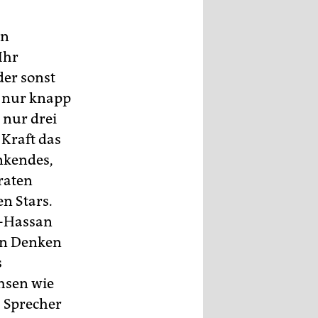
en
Ihr
der sonst
n nur knapp
n nur drei
 Kraft das
enkendes,
raten
n Stars.
l-Hassan
uen Denken
s
hsen wie
, Sprecher