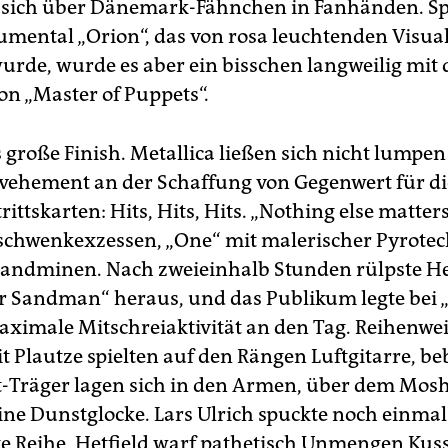
 sich über Dänemark-Fähnchen in Fanhänden. Sp
umental „Orion“, das von rosa leuchtenden Visu
wurde, wurde es aber ein bisschen langweilig mit
n „Master of Puppets“.
s große Finish. Metallica ließen sich nicht lumpe
 vehement an der Schaffung von Gegenwert für di
rittskarten: Hits, Hits, Hits. „Nothing else matter
chwenkexzessen, „One“ mit malerischer Pyrotec
Landminen. Nach zweieinhalb Stunden rülpste He
r Sandman“ heraus, und das Publikum legte bei 
aximale Mitschreiaktivität an den Tag. Reihenwei
 Plautze spielten auf den Rängen Luftgitarre, beb
-Träger lagen sich in den Armen, über dem Mosh
ine Dunstglocke. Lars Ulrich spuckte noch einmal 
ste Reihe, Hetfield warf pathetisch Unmengen Ku