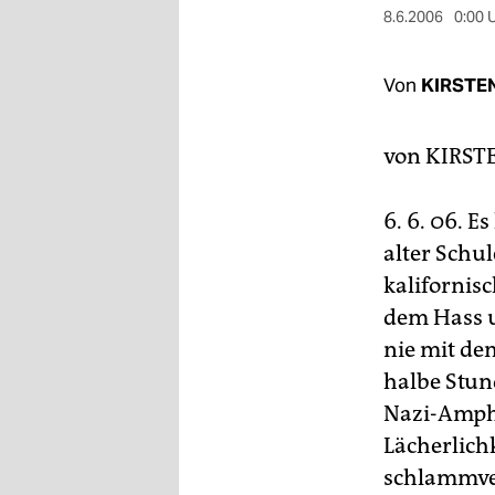
berlin
8.6.2006
0:00 
nord
Von
KIRSTE
wahrheit
verlag
von
KIRST
verlag
6. 6. 06. 
veranstaltungen
alter Schu
shop
kaliforni
dem Hass u
fragen & hilfe
nie mit de
unterstützen
halbe Stun
Nazi-Amphi
abo
Lächerlich
genossenschaft
schlammve