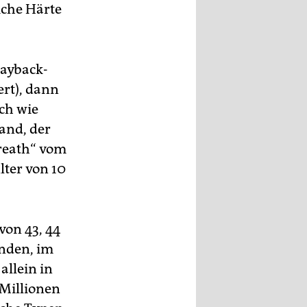
iche Härte
Playback-
rt), dann
ch wie
and, der
breath“ vom
lter von 10
von 43, 44
unden, im
allein in
 Millionen