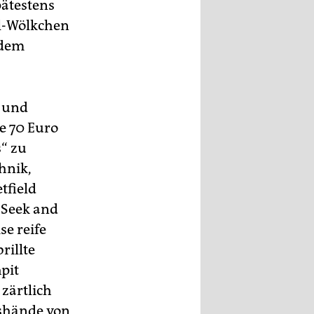
ätestens
al-Wölkchen
 dem
n und
e 70 Euro
s“ zu
hnik,
tfield
„Seek and
se reife
rillte
pit
zärtlich
sshände von