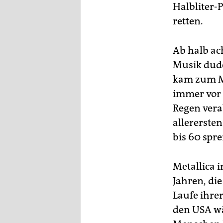
epaper login
Halbliter-
retten.
Ab halb ach
Musik dude
kam zum Mi
immer vor 
Regen vera
allererste
bis 60 spre
Metallica i
Jahren, di
Laufe ihre
den USA wä