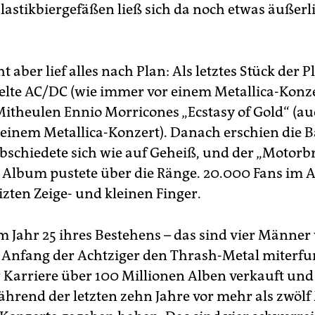
Plastikbiergefäßen ließ sich da noch etwas äußerl
t aber lief alles nach Plan: Als letztes Stück der 
lte AC/DC (wie immer vor einem Metallica-Konze
theulen Ennio Morricones „Ecstasy of Gold“ (au
einem Metallica-Konzert). Danach erschien die B
bschiedete sich wie auf Geheiß, und der „Motor
n Album pustete über die Ränge. 20.000 Fans im A
izten Zeige- und kleinen Finger.
m Jahr 25 ihres Bestehens – das sind vier Männer 
e Anfang der Achtziger den Thrash-Metal miterf
r Karriere über 100 Millionen Alben verkauft und 
hrend der letzten zehn Jahre vor mehr als zwölf