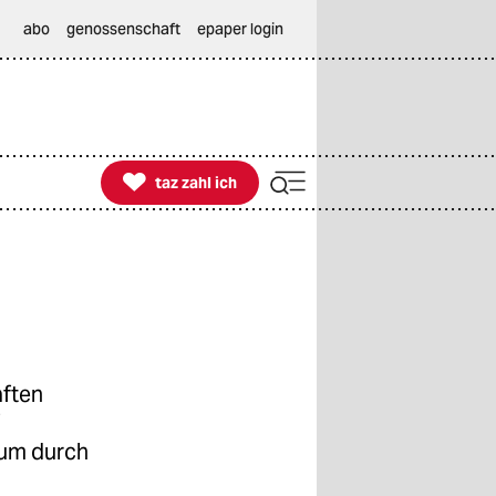
abo
genossenschaft
epaper login

taz zahl ich
taz zahl ich
aften
bum durch