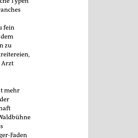
iche Typen
ranches
u fein
n dem
n zu
reitereien,
 Arzt
ht mehr
 der
haft
r Waldbühne
es
ger-Faden