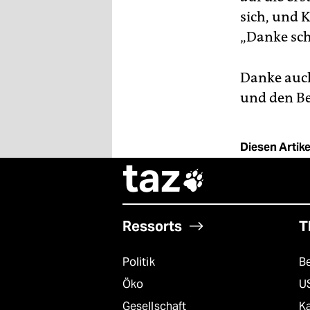
sich, und 
„Danke sch
Danke auch
und den Bew
Diesen Artikel
taz

Ressorts
T
Politik
B
Öko
U
Gesellschaft
K