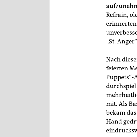
aufzunehme
Refrain, o
erinnerten
unverbesse
„St. Anger
Nach dies
feierten Me
Puppets“-A
durchspielt
mehrheitli
mit. Als Ba
bekam das 
Hand gedrü
eindrucksv