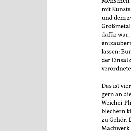
Menschen K
mit Kunsts
und dem zw
Großmetalba
dafür war,
entzauber
lassen: Bu
der Einsat
verordnete
Das ist vie
gern an die
Weichei-Ph
blechern k
zu Gehör. 
Machwerk a