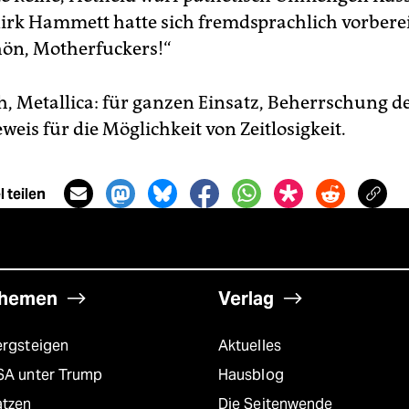
Kirk Hammett hatte sich fremdsprachlich vorberei
ön, Motherfuckers!“
, Metallica: für ganzen Einsatz, Beherrschung de
eis für die Möglichkeit von Zeitlosigkeit.
 teilen
hemen
Verlag
ergsteigen
Aktuelles
SA unter Trump
Hausblog
atzen
Die Seitenwende