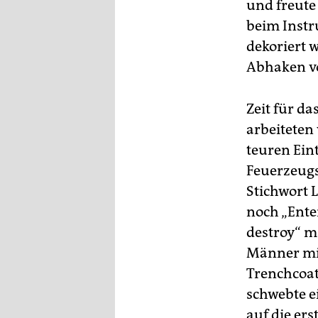
und freute
beim Instr
dekoriert 
Abhaken vo
Zeit für da
arbeiteten
teuren Eint
Feuerzeugs
Stichwort 
noch „Ente
destroy“ m
Männer mit
Trenchcoat
schwebte e
auf die er