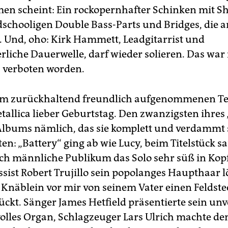
n scheint: Ein rockopernhafter Schinken mit S
ldschooligen Double Bass-Parts und Bridges, die a
. Und, oho: Kirk Hammett, Leadgitarrist und
rliche Dauerwelle, darf wieder solieren. Das war
“ verboten worden.
em zurückhaltend freundlich aufgenommenen Te
tallica lieber Geburtstag. Den zwanzigsten ihres
lbums nämlich, das sie komplett und verdammt
en: „Battery“ ging ab wie Lucy, beim Titelstück s
ch männliche Publikum das Solo sehr süß in Ko
ssist Robert Trujillo sein popolanges Haupthaar l
Knäblein vor mir von seinem Vater einen Feldstec
ckt. Sänger James Hetfield präsentierte sein un
olles Organ, Schlagzeuger Lars Ulrich machte d