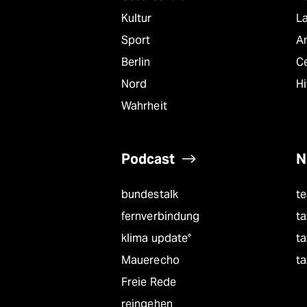
Kultur
L
Sport
A
Berlin
C
Nord
Hi
Wahrheit
Podcast
N
bundestalk
t
fernverbindung
ta
klima update°
ta
Mauerecho
ta
Freie Rede
reingehen