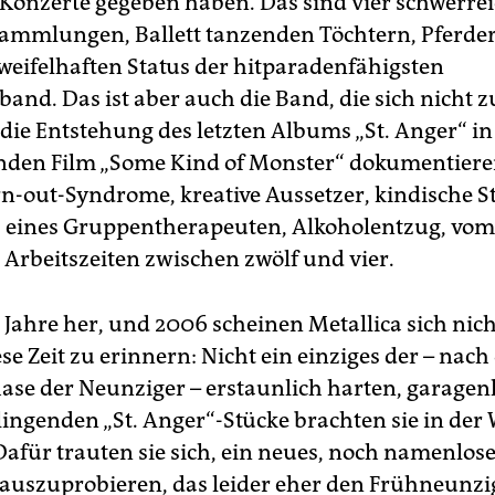
onzerte gegeben haben. Das sind vier schwerre
ammlungen, Ballett tanzenden Töchtern, Pferde
eifelhaften Status der hitparadenfähigsten
nd. Das ist aber auch die Band, die sich nicht z
 die Entstehung des letzten Albums „St. Anger“ i
nden Film „Some Kind of Monster“ dokumentiere
rn-out-Syndrome, kreative Aussetzer, kindische St
z eines Gruppentherapeuten, Alkoholentzug, vom
 Arbeitszeiten zwischen zwölf und vier.
r Jahre her, und 2006 scheinen Metallica sich nic
se Zeit zu erinnern: Nicht ein einziges der – nach
ase der Neunziger – erstaunlich harten, garagen
lingenden „St. Anger“-Stücke brachten sie in de
Dafür trauten sie sich, ein neues, noch namenlos
uszuprobieren, das leider eher den Frühneunzi