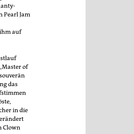
hanty-
n Pearl Jam
 ihm auf
stlauf
 „Master of
 souverän
ang das
pfstimmen
öste,
her in die
verändert
en Clown