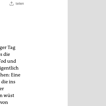
teilen
ger Tag
s die
Tod und
igentlich
ehen: Eine
die ins
er
en wüst
 von