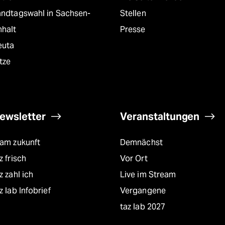
andtagswahl in Sachsen-
Stellen
nhalt
Presse
euta
tze
ewsletter
Veranstaltungen
eam zukunft
Demnächst
z frisch
Vor Ort
z zahl ich
Live im Stream
z lab Infobrief
Vergangene
taz lab 2027