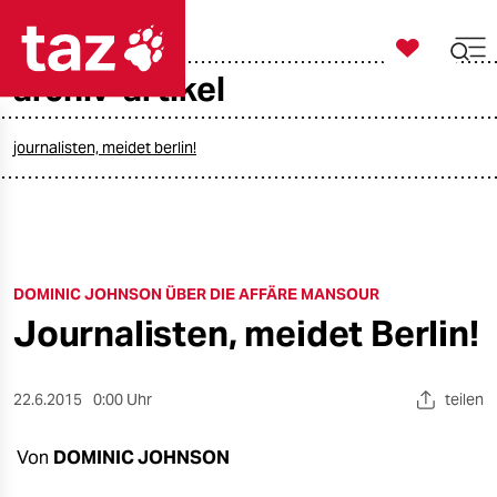

taz zahl ich
archiv-artikel

taz zahl ich
taz zahl ich
journalisten, meidet berlin!
themen
politik
DOMINIC JOHNSON ÜBER DIE AFFÄRE MANSOUR
öko
Journalisten, meidet Berlin!
gesellschaft
kultur
22.6.2015
0:00 Uhr
teilen
sport
Von
DOMINIC JOHNSON