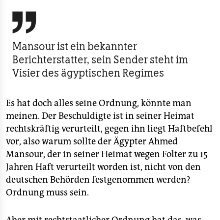
berlin

nord
wahrheit
Mansour ist ein bekannter
Berichterstatter, sein Sender steht im
verlag
Visier des ägyptischen Regimes
verlag
Es hat doch alles seine Ordnung, könnte man
veranstaltungen
meinen. Der Beschuldigte ist in seiner Heimat
shop
rechtskräftig verurteilt, gegen ihn liegt Haftbefehl
vor, also warum sollte der Ägypter Ahmed
fragen & hilfe
Mansour, der in seiner Heimat wegen Folter zu 15
unterstützen
Jahren Haft verurteilt worden ist, nicht von den
deutschen Behörden festgenommen werden?
abo
Ordnung muss sein.
genossenschaft