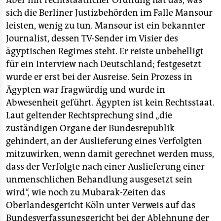
Aber mit rechtstaatlicher Ordnung hat das, was
epaper login
sich die Berliner Justizbehörden im Falle Mansour
leisten, wenig zu tun. Mansour ist ein bekannter
Journalist, dessen TV-Sender im Visier des
ägyptischen Regimes steht. Er reiste unbehelligt
für ein Interview nach Deutschland; festgesetzt
wurde er erst bei der Ausreise. Sein Prozess in
Ägypten war fragwürdig und wurde in
Abwesenheit geführt. Ägypten ist kein Rechtsstaat.
Laut geltender Rechtsprechung sind „die
zuständigen Organe der Bundesrepublik
gehindert, an der Auslieferung eines Verfolgten
mitzuwirken, wenn damit gerechnet werden muss,
dass der Verfolgte nach einer Auslieferung einer
unmenschlichen Behandlung ausgesetzt sein
wird“, wie noch zu Mubarak-Zeiten das
Oberlandesgericht Köln unter Verweis auf das
Bundesverfassungsgericht bei der Ablehnung der