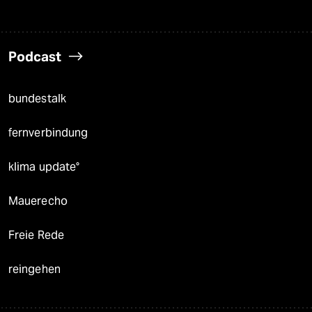
Podcast
bundestalk
fernverbindung
klima update°
Mauerecho
Freie Rede
reingehen