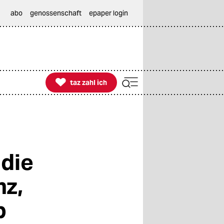
abo
genossenschaft
epaper login

taz zahl ich
taz zahl ich
 die
nz,
b