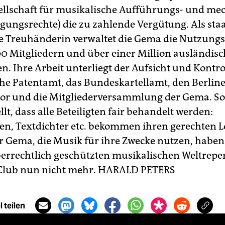
llschaft für musikalische Aufführungs- und me
igungsrechte) die zu zahlende Vergütung. Als staa
 Treuhänderin verwaltet die Gema die Nutzungs
0 Mitgliedern und über einer Million ausländis
n. Ihre Arbeit unterliegt der Aufsicht und Kontr
he Patentamt, das Bundeskartellamt, den Berlin
tor und die Mitgliederversammlung der Gema. So 
llt, dass alle Beteiligten fair behandelt werden:
n, Textdichter etc. bekommen ihren gerechten L
 Gema, die Musik für ihre Zwecke nutzen, habe
rrechtlich geschützten musikalischen Weltreper
Club nun nicht mehr.
HARALD PETERS
 teilen