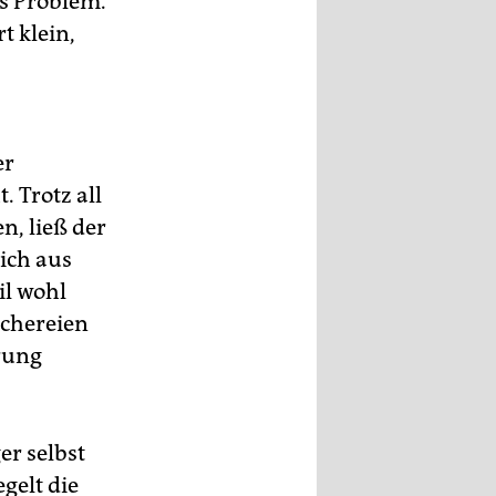
s Problem.
t klein,
er
 Trotz all
n, ließ der
ich aus
il wohl
echereien
rung
er selbst
gelt die