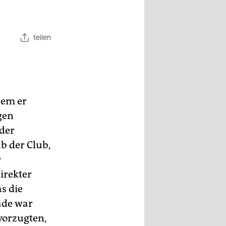
teilen
dem er
gen
 der
 der Club,
r
irekter
s die
ade war
vorzugten,