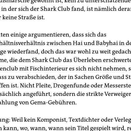
Fußmärsche gewohnt ist, kein zu unterschätzende
 in der sich der Shark Club fand, ist nämlich derar
r keine Straße ist.
en einige argumentieren, dass sich das
ältnisverhältnis zwischen Hai und Babyhai in d
ge wiederfand, doch das war wohl zu weit gedacht.
me, die dem Shark Club das Überleben erschwerte
nclub mit Fischinterieur es sich nicht nehmen, s
ss zu verabschieden, der in Sachen Größe und St
fen ist. Nicht Pleite, Drogenfunde oder Messerst
ächlich angeführt, sondern die strikte Verweige
 Zahlung von Gema-Gebühren.
ung: Weil kein Komponist, Textdichter oder Verleg
kann, wo, wann, wann sein Titel gespielt wird, re