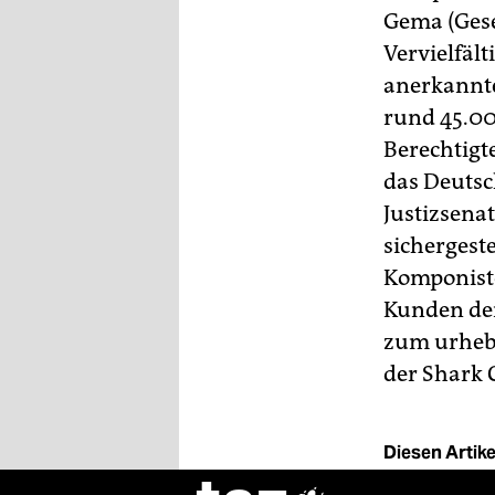
Gema (Gese
Vervielfält
anerkannte
rund 45.00
Berechtigte
das Deutsc
Justizsena
sichergeste
Komponiste
Kunden der
zum urhebe
der Shark 
Diesen Artikel