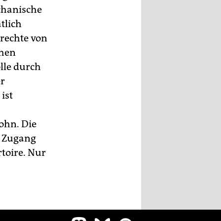
chanische
tlich
rechte von
chen
olle durch
er
ist
ohn. Die
n Zugang
toire. Nur