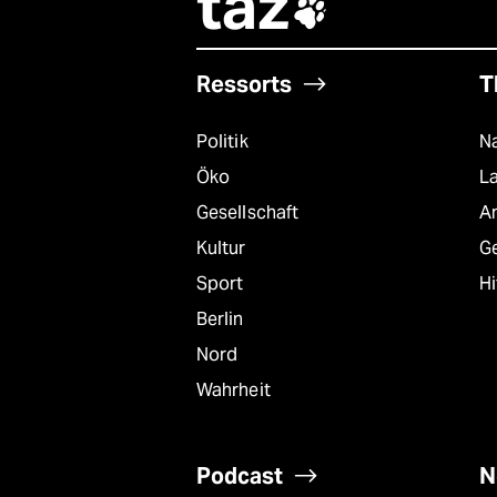
taz

Ressorts
T
Politik
Na
Öko
L
Gesellschaft
A
Kultur
G
Sport
Hi
Berlin
Nord
Wahrheit
Podcast
N