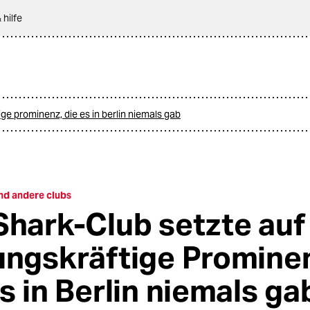
 hilfe
ige prominenz, die es in berlin niemals gab
nd andere clubs
Shark-Club setzte auf
ungskräftige Promine
s in Berlin niemals ga