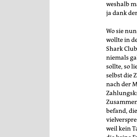
epaper login
weshalb ma
ja dank de
Wo sie nun 
wollte in 
Shark Club 
niemals ga
sollte, so 
selbst die 
nach der 
Zahlungskr
Zusammenha
befand, di
vielverspre
weil kein T