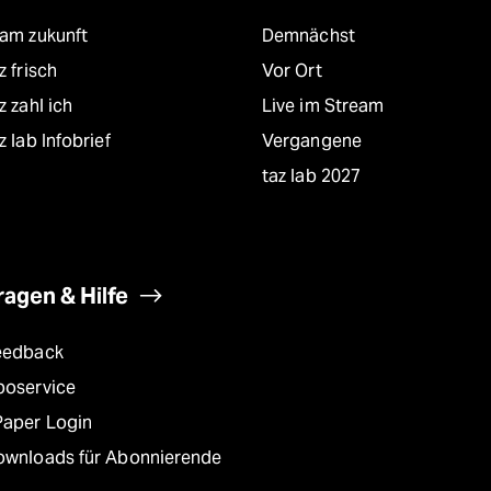
eam zukunft
Demnächst
z frisch
Vor Ort
z zahl ich
Live im Stream
z lab Infobrief
Vergangene
taz lab 2027
ragen & Hilfe
eedback
boservice
Paper Login
ownloads für Abonnierende