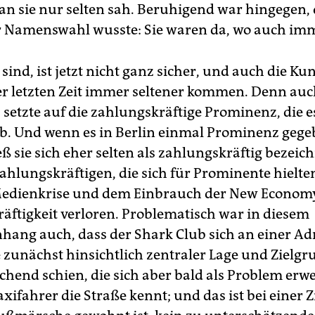
n sie nur selten sah. Beruhigend war hingegen,
r Namenswahl wusste: Sie waren da, wo auch im
sind, ist jetzt nicht ganz sicher, und auch die Ku
der letzten Zeit immer seltener kommen. Denn auc
setzte auf die zahlungskräftige Prominenz, die es
b. Und wenn es in Berlin einmal Prominenz geg
ließ sie sich eher selten als zahlungskräftig bezei
Zahlungskräftigen, die sich für Prominente hielte
Medienkrise und dem Einbrauch der New Economy
äftigkeit verloren. Problematisch war in diesem
ng auch, dass der Shark Club sich an einer Ad
e zunächst hinsichtlich zentraler Lage und Ziel
chend schien, die sich aber bald als Problem erwei
axifahrer die Straße kennt; und das ist bei einer 