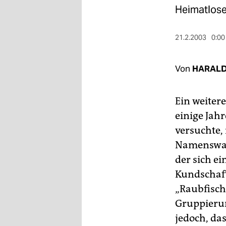
berlin
Heimatlose
nord
21.2.2003
0:00
wahrheit
verlag
Von
HARALD
verlag
Ein weiter
veranstaltungen
einige Jah
shop
versuchte,
Namenswah
fragen & hilfe
der sich e
unterstützen
Kundschaft
„Raubfisch
abo
Gruppierun
genossenschaft
jedoch, da