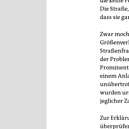
die keine 
Die Straße,
dass sie ga
Zwar mocht
Größenverh
Straßenfra
der Proble
Prominente
einem Anla
unübertrof
wurden urs
jeglicher
Zur Erklär
überprüfen 