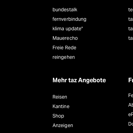
bundestalk
t
fernverbindung
ta
klima update°
ta
Mauerecho
ta
Freie Rede
reingehen
Mehr taz Angebote
F
F
Reisen
A
Kantine
e
Shop
D
Anzeigen