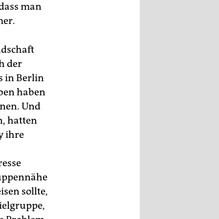
 dass man
mer.
ndschaft
h der
 in Berlin
eben haben
chnen. Und
n, hatten
 ihre
resse
gruppennähe
sen sollte,
Zielgruppe,