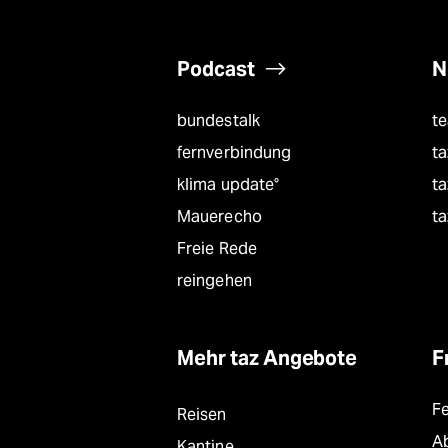
Podcast
N
bundestalk
t
fernverbindung
ta
klima update°
ta
Mauerecho
ta
Freie Rede
reingehen
Mehr taz Angebote
F
F
Reisen
A
Kantine