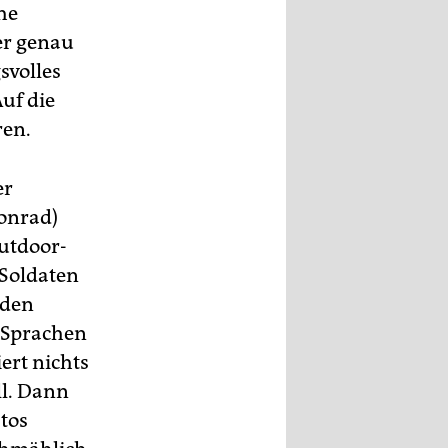
he
er genau
svolles
uf die
ren.
er
Konrad)
Outdoor-
 Soldaten
 den
n Sprachen
iert nichts
ll. Dann
atos