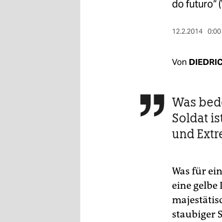
berlin
do futuro“
nord
12.2.2014
0:00
wahrheit
Von
DIEDRI
verlag
verlag
Was bede

veranstaltungen
Soldat i
shop
und Extr
fragen & hilfe
unterstützen
Was für ei
eine gelbe
abo
majestätis
genossenschaft
staubiger 