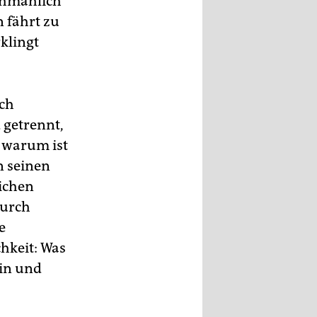
schmählich
 fährt zu
klingt
uch
getrennt,
 warum ist
n seinen
lichen
durch
e
hkeit: Was
ain und