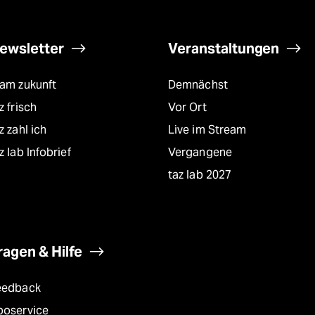
ewsletter
Veranstaltungen
eam zukunft
Demnächst
z frisch
Vor Ort
z zahl ich
Live im Stream
z lab Infobrief
Vergangene
taz lab 2027
ragen & Hilfe
eedback
boservice