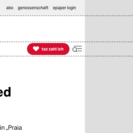
abo
genossenschaft
epaper login

taz zahl ich
taz zahl ich
ed
in „Praia