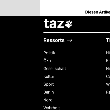
Diesen Artikel
taz

Ressorts
T
Politik
Hi
Öko
Kr
Gesellschaft
N
Kultur
C
Sport
W
Berlin
R
Nord
Wahrheit