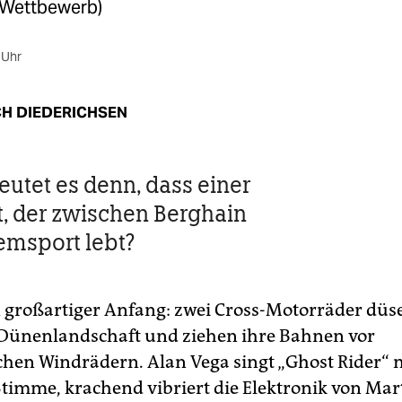
 (Wettbewerb)
 Uhr
CH DIEDERICHSEN
utet es denn, dass einer
st, der zwischen Berghain
emsport lebt?
n großartiger Anfang: zwei Cross-Motorräder düs
 Dünenlandschaft und ziehen ihre Bahnen vor
chen Windrädern. Alan Vega singt „Ghost Rider“ 
Stimme, krachend vibriert die Elektronik von Mart