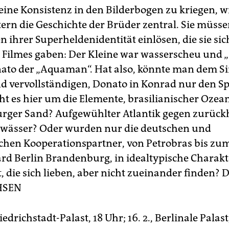
ine Konsistenz in den Bilderbogen zu kriegen, w
ern die Geschichte der Brüder zentral. Sie müssen
 ihrer Superheldenidentität einlösen, die sie sic
 Filmes gaben: Der Kleine war wasserscheu und 
nato der „Aquaman“. Hat also, könnte man dem S
d vervollständigen, Donato in Konrad nur den S
eht es hier um die Elemente, brasilianischer Ozea
ger Sand? Aufgewühlter Atlantik gegen zurück
wässer? Oder wurden nur die deutschen und
schen Kooperationspartner, von Petrobras bis zu
d Berlin Brandenburg, in idealtypische Charakt
, die sich lieben, aber nicht zueinander finden?
D
HSEN
iedrichstadt-Palast, 18 Uhr; 16. 2., Berlinale Palast