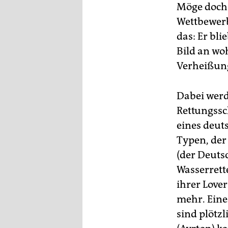
epaper login
Möge doch d
Wettbewerb
das: Er bli
Bild an wo
Verheißung
Dabei werd
Rettungssc
eines deut
Typen, der 
(der Deutsc
Wasserrett
ihrer Lover
mehr. Eine
sind plötz