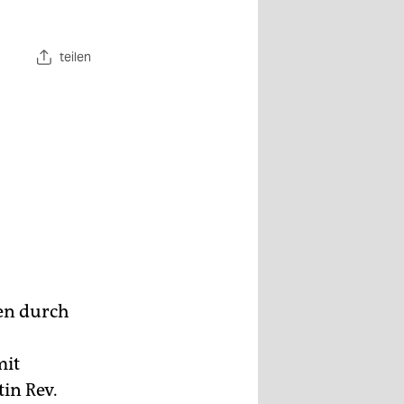
teilen
en durch
mit
in Rev.