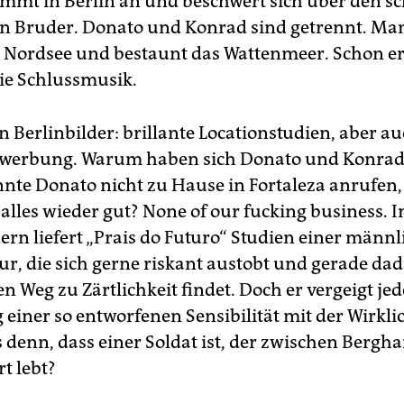
ommt in Berlin an und beschwert sich über den 
n Bruder. Donato und Konrad sind getrennt. Man
ie Nordsee und bestaunt das Wattenmeer. Schon er
die Schlussmusik.
 Berlinbilder: brillante Locationstudien, aber a
werbung. Warum haben sich Donato und Konrad 
te Donato nicht zu Hause in Fortaleza anrufen,
alles wieder gut? None of our fucking business. I
dern liefert „Prais do Futuro“ Studien einer männ
ur, die sich gerne riskant austobt und gerade da
n Weg zu Zärtlichkeit findet. Doch er vergeigt jed
einer so entworfenen Sensibilität mit der Wirklic
s denn, dass einer Soldat ist, der zwischen Bergh
t lebt?