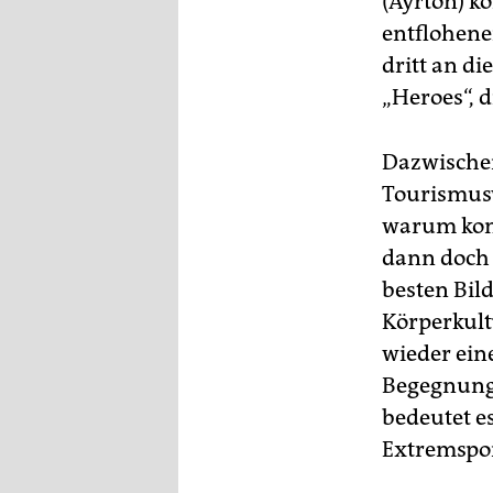
(Ayrton) k
entflohene
dritt an d
„Heroes“, 
Dazwischen
Tourismus
warum konn
dann doch 
besten Bil
Körperkult
wieder eine
Begegnung 
bedeutet e
Extremspor