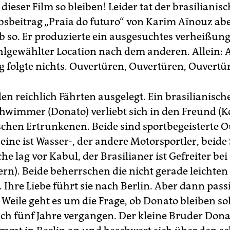
ieser Film so bleiben! Leider tat der brasilianisc
sbeitrag „Praia do futuro“ von Karim Aïnouz ab
eb so. Er produzierte ein ausgesuchtes verheißung
hlgewählter Location nach dem anderen. Allein: A
 folgte nichts. Ouvertüren, Ouvertüren, Ouvertü
en reichlich Fährten ausgelegt. Ein brasilianisch
hwimmer (Donato) verliebt sich in den Freund (
schen Ertrunkenen. Beide sind sportbegeisterte 
eine ist Wasser-, der andere Motorsportler, beide
he lag vor Kabul, der Brasilianer ist Gefreiter bei
ern). Beide beherrschen die nicht gerade leichte
. Ihre Liebe führt sie nach Berlin. Aber dann pass
 Weile geht es um die Frage, ob Donato bleiben so
lich fünf Jahre vergangen. Der kleine Bruder Don