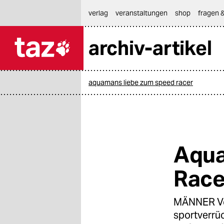
hautnavigation anspringen
hauptinhalt anspringen
footer anspringen
verlag
veranstaltungen
shop
fragen &
archiv-artikel

taz zahl ich
taz zahl ich
aquamans liebe zum speed racer
themen
politik
öko
Aqua
gesellschaft
Race
kultur
MÄNNER Von
sport
sportverrüc