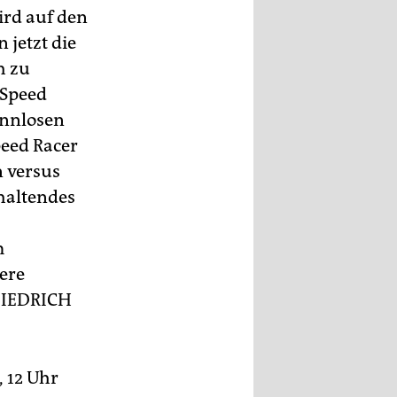
ird auf den
 jetzt die
h zu
„Speed
innlosen
peed Racer
n versus
haltendes
m
ere
IEDRICH
, 12 Uhr