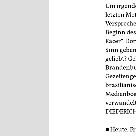
Um irgende
letzten Met
Versprechen
Beginn des
Racer“, Do
Sinn geben
geliebt? G
Brandenbur
Gezeitenge
brasiliani
Medienboar
verwandelt
DIEDERIC
■ Heute, Fr