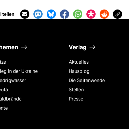
 teilen
hemen
Verlag
tze
Aktuelles
ieg in der Ukraine
Hausblog
iedrigwasser
Die Seitenwende
euta
Stellen
aldbrände
Presse
ente