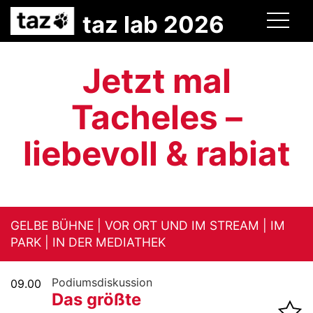
taz lab 2026
Jetzt mal
Tacheles –
liebevoll & rabiat
GELBE BÜHNE | VOR ORT UND IM STREAM | IM
PARK | IN DER MEDIATHEK
Podiumsdiskussion
09.00
Das größte