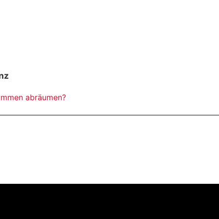
nz
timmen abräumen?