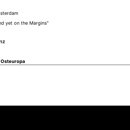
msterdam
nd yet on the Margins"
nz
s Osteuropa