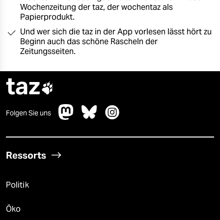
berlin
Wochenzeitung der taz, der wochentaz als
Papierprodukt.
nord
Und wer sich die taz in der App vorlesen lässt hört zu
Beginn auch das schöne Rascheln der
wahrheit
Zeitungsseiten.
verlag
taz

verlag
veranstaltungen
Folgen Sie uns
shop
fragen & hilfe
Ressorts
unterstützen
abo
Politik
genossenschaft
Öko