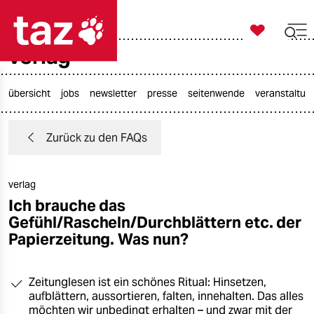

taz zahl ich
verlag

taz zahl ich
taz zahl ich
übersicht
jobs
newsletter
presse
seitenwende
veranstaltun
themen
Zurück zu den FAQs
politik
verlag
öko
Ich brauche das
Gefühl/Rascheln/Durchblättern etc. der
gesellschaft
Papierzeitung. Was nun?
kultur
Zeitunglesen ist ein schönes Ritual: Hinsetzen,
sport
aufblättern, aussortieren, falten, innehalten. Das alles
möchten wir unbedingt erhalten – und zwar mit der