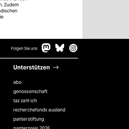
en. Zudem
ndischen
ie
Folgen Sie uns
Unterstützen
abo
genossenschaft
taz zahl ich
recherchefonds ausland
panterstiftung
panterpreis 2026