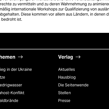
rrechte zu vermitteln und zu deren Wahrnehmung zu animier
äßig internationale Workshops zur Qualifizierung von auslä
abgehalten. Diese kommen vor allem aus Ländern, in denen d
 bedroht ist.
hemen
Verlag
ieg in der Ukraine
Aktuelles
tze
Hausblog
iedrigwasser
Die Seitenwende
host-Konflikt
Stellen
aldbrände
Presse