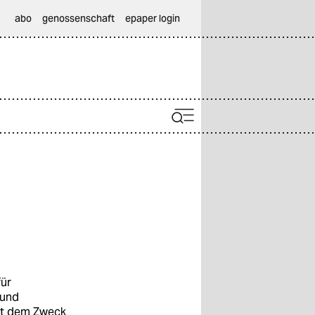
abo
genossenschaft
epaper login
für
 und
mit dem Zweck