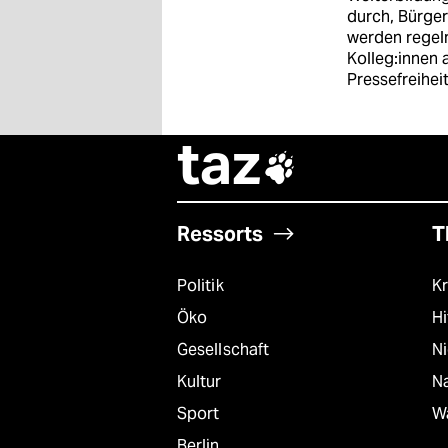
durch, Bürge
wahrheit
werden regelm
Kolleg:innen 
verlag
Pressefreiheit
verlag
taz
veranstaltungen

shop
Ressorts
T
fragen & hilfe
unterstützen
Politik
Kr
abo
Öko
Hi
Gesellschaft
N
genossenschaft
Kultur
Na
epaper login
Sport
W
Berlin