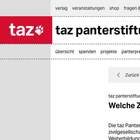
hautnavigation anspringen
hauptinhalt anspringen
footer anspringen
verlag
veranstaltungen
shop
fragen &
taz panterstif
themen
politik
übersicht
spenden
projekte
panterpr
öko
Zurück
gesellschaft
kultur
taz panterstift
Welche Z
sport
berlin
Die taz Panter
zivilgesellsc
nord
Weiterbildung