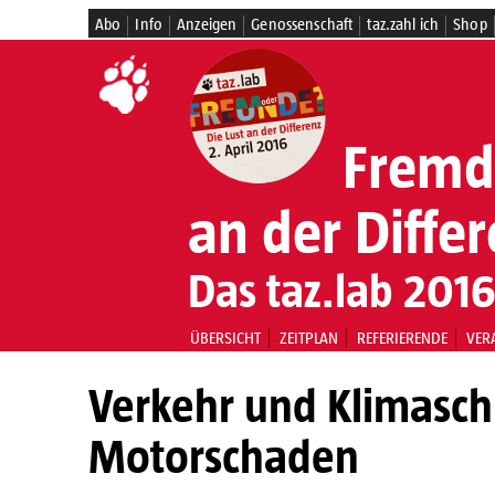
Abo
Info
Anzeigen
Genossenschaft
taz.zahl ich
Shop
Fremde
an der Diffe
Das taz.lab 2016
ÜBERSICHT
ZEITPLAN
REFERIERENDE
VER
Verkehr und Klimasch
Motorschaden