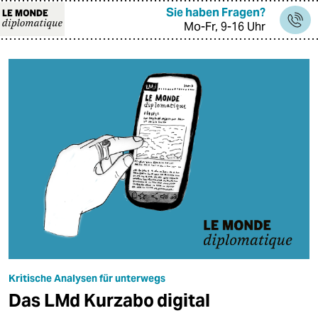
Sie haben Fragen?
Mo-Fr, 9-16 Uhr
themen
politik
öko
gesellschaft
kultur
sport
berlin
Kritische Analysen für unterwegs
Das LMd Kurzabo digital
nord