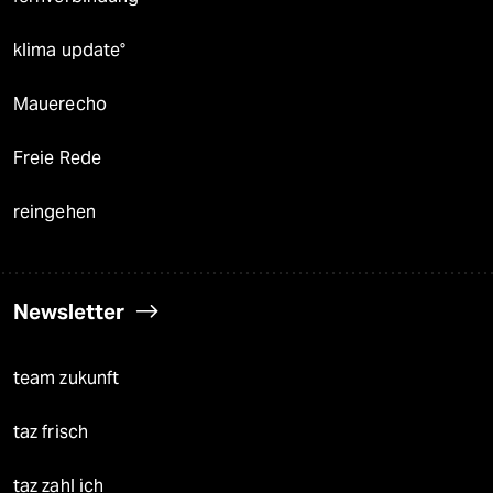
klima update°
Mauerecho
Freie Rede
reingehen
Newsletter
team zukunft
taz frisch
taz zahl ich