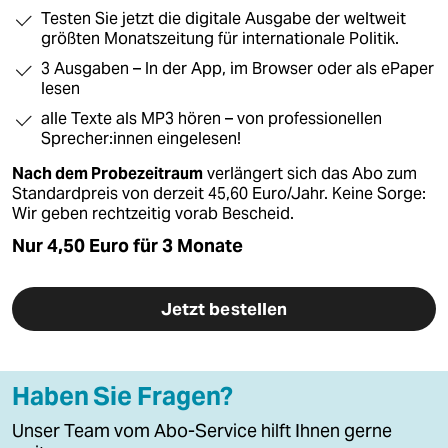
Testen Sie jetzt die digitale Ausgabe der weltweit
wahrheit
größten Monatszeitung für internationale Politik.
3 Ausgaben – In der App, im Browser oder als ePaper
verlag
lesen
verlag
alle Texte als MP3 hören – von professionellen
Sprecher:innen eingelesen!
veranstaltungen
Nach dem Probezeitraum
verlängert sich das Abo zum
shop
Standardpreis von derzeit 45,60 Euro/Jahr. Keine Sorge:
Wir geben rechtzeitig vorab Bescheid.
fragen & hilfe
Nur 4,50 Euro für 3 Monate
unterstützen
Jetzt bestellen
abo
genossenschaft
Haben Sie Fragen?
epaper login
Unser Team vom Abo-Service hilft Ihnen gerne