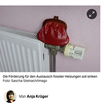
berlin
nord
wahrheit
verlag
verlag
veranstaltungen
shop
fragen & hilfe
Die Förderung für den Austausch fossiler Heizungen soll sinken
unterstützen
Foto: Sascha Steinach/imago
abo
Von
Anja Krüger
genossenschaft