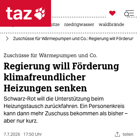

taz zahl ich
krieg in der ukraine
hitze
niedrigwasser
waldbrände

taz zahl ich
el
Zuschüsse für Wärmepumpen und Co.: Regierung will Förderung
taz zahl ich
themen
Zuschüsse für Wärmepumpen und Co.
Regierung will Förderung
politik
klimafreundlicher
öko
Heizungen senken
gesellschaft
Schwarz-Rot will die Unterstützung beim
Heizungstausch zurückfahren. Ein Personenkreis
kultur
kann dann mehr Zuschuss bekommen als bisher –
aber nur kurz.
sport
7.7.2026
17:50 Uhr
teilen