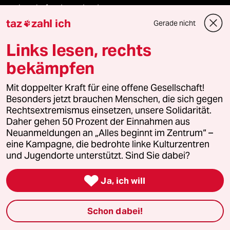
recherchefonds ausland
taz
zahl ich
Gerade nicht

panterstiftung
Links lesen, rechts
panterpreis 2026
bekämpfen
Mit doppelter Kraft für eine offene Gesellschaft!
Besonders jetzt brauchen Menschen, die sich gegen
Podcast
Rechtsextremismus einsetzen, unsere Solidarität.
Daher gehen 50 Prozent der Einnahmen aus
Neuanmeldungen an „Alles beginnt im Zentrum“ –
bundestalk
eine Kampagne, die bedrohte linke Kulturzentren
und Jugendorte unterstützt. Sind Sie dabei?
fernverbindung

Ja, ich will
klima update°
Schon dabei!
Mauerecho